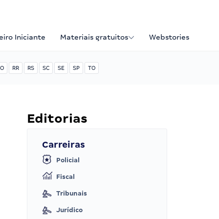
iro Iniciante
Materiais gratuitos
Webstories
O
RR
RS
SC
SE
SP
TO
Editorias
Carreiras
Policial
Fiscal
Tribunais
Jurídico