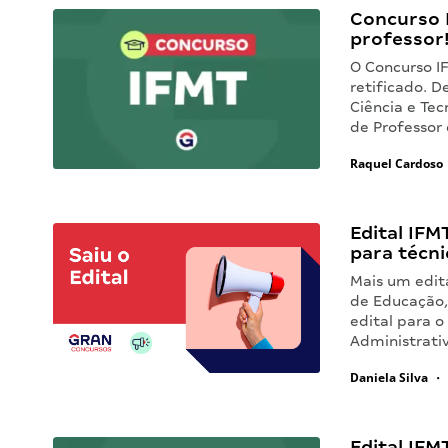
Concurso 
professor
O Concurso I
retificado. D
Ciência e Tec
de Professor
Raquel Cardoso
Edital IFMT
para técni
Mais um edita
de Educação,
edital para o
Administrati
Daniela Silva
•
Edital IFMT