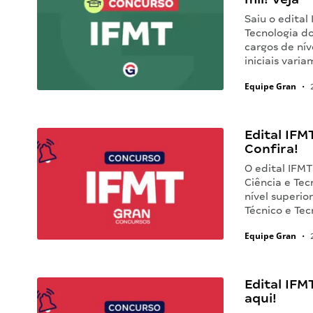
Saiu o edital
Tecnologia d
cargos de nív
iniciais vari
Equipe Gran
•
2
Edital IFMT
Confira!
O edital IFMT
Ciência e Tec
nível superio
Técnico e Te
Equipe Gran
•
2
Edital IFMT
aqui!