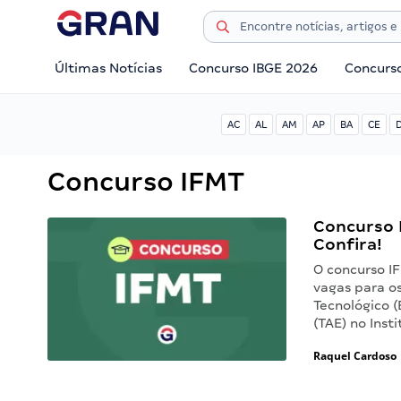
Últimas Notícias
Concurso IBGE 2026
Concurs
AC
AL
AM
AP
BA
CE
Concurso IFMT
Concurso I
Confira!
O concurso I
vagas para os
Tecnológico 
(TAE) no Inst
Raquel Cardoso