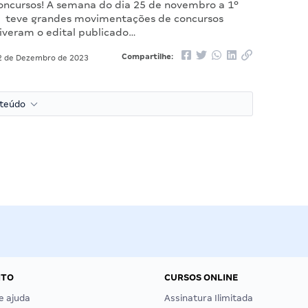
ncursos! A semana do dia 25 de novembro a 1º
 teve grandes movimentações de concursos
tiveram o edital publicado…
Compartilhe:
 de Dezembro de 2023
nteúdo
NTO
CURSOS ONLINE
e ajuda
Assinatura Ilimitada