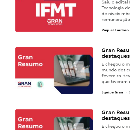
Saiu o edital
Tecnologia d
de níveis méd
remuneração 
Raquel Cardoso
Gran Resu
destaques
E chegou o m
mundo dos co
fevereiro te
que tiveram 
Equipe Gran
•
3
Gran Resu
destaques
E chegou o m