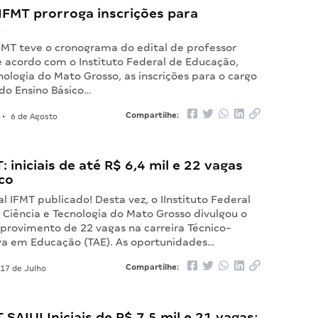
IFMT prorroga inscrições para
!
FMT teve o cronograma do edital de professor
e acordo com o Instituto Federal de Educação,
nologia do Mato Grosso, as inscrições para o cargo
 do Ensino Básico…
Compartilhe:
•
6 de Agosto
: iniciais de até R$ 6,4 mil e 22 vagas
co
l IFMT publicado! Desta vez, o IInstituto Federal
 Ciência e Tecnologia do Mato Grosso divulgou o
 provimento de 22 vagas na carreira Técnico-
va em Educação (TAE). As oportunidades…
Compartilhe:
17 de Julho
 SAIU! Iniciais de R$ 7,5 mil e 21 vagas;