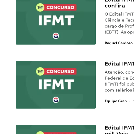
confira
O Edital IFMT
Ciência e Te
cargo de Prof
(EBTT). As o
Raquel Cardoso
Edital IFM
Atenção, conc
Federal de E
(IFMT) foi pu
com salários 
Equipe Gran
•
1
Edital IFM
mil! Veja