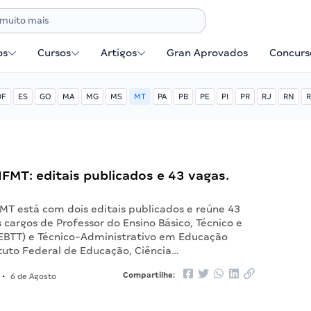
os
Cursos
Artigos
Gran Aprovados
Concurse
DF
ES
GO
MA
MG
MS
MT
PA
PB
PE
PI
PR
RJ
RN
R
FMT: editais publicados e 43 vagas.
FMT está com dois editais publicados e reúne 43
 cargos de Professor do Ensino Básico, Técnico e
(EBTT) e Técnico-Administrativo em Educação
ituto Federal de Educação, Ciência…
Compartilhe:
•
6 de Agosto