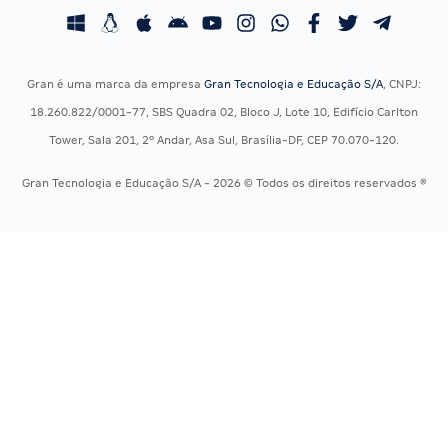
Concursos Fiscais
Calendário OAB
Concursos Jurídicos
Questões OAB
Concursos Militares
Recursos OAB
Gran é uma marca da empresa
Gran Tecnologia e Educação S/A
, CNPJ:
Concursos Policiais
Exame de Ordem
18.260.822/0001-77, SBS Quadra 02, Bloco J, Lote 10, Edifício Carlton
Concursos Saúde
Tower, Sala 201, 2º Andar, Asa Sul, Brasília-DF, CEP 70.070-120.
Concursos Tribunais
Gran Tecnologia e Educação S/A - 2026 © Todos os direitos reservados ®
Residência Multiprofissional