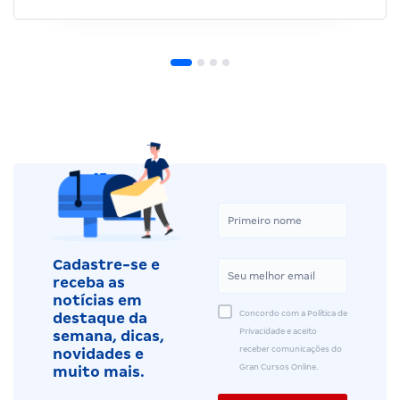
Cadastre-se e
receba as
notícias em
Concordo com a Política de
destaque da
Privacidade e aceito
semana, dicas,
receber comunicações do
novidades e
Gran Cursos Online.
muito mais.