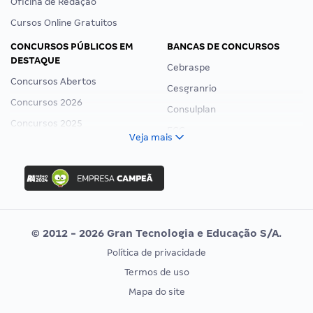
Oficina de Redação
Cursos Online Gratuitos
CONCURSOS PÚBLICOS EM
BANCAS DE CONCURSOS
DESTAQUE
Cebraspe
Concursos Abertos
Cesgranrio
Concursos 2026
Consulplan
Concursos 2025
FCC
Veja mais
Concurso Nacional Unificado
FGV
Concurso Ibama
Idecan
Concurso MPU
Selecon
Editais publicados
Uniase
© 2012 - 2026 Gran Tecnologia e Educação S/A.
Vunesp
Política de privacidade
CONCURSOS POR PROFISSÃO
EXAME DE ORDEM
Termos de uso
Concursos Administrativos
OAB
Mapa do site
Concursos Educação
Prova OAB