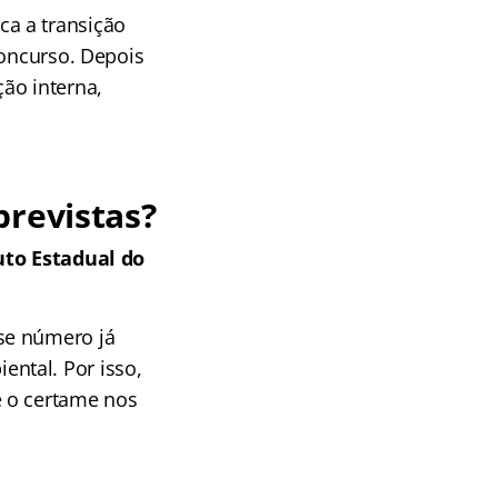
a a transição
concurso. Depois
ão interna,
previstas?
uto Estadual do
se número já
ntal. Por isso,
e o certame nos