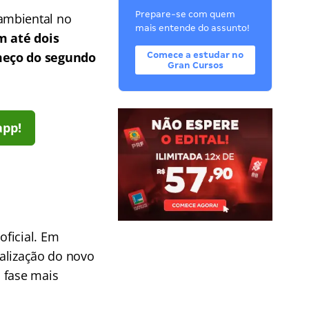
Prepare-se com quem
ambiental no
mais entende do assunto!
m até dois
omeço do segundo
Comece a estudar no
Gran Cursos
app!
oficial. Em
ealização do novo
 fase mais