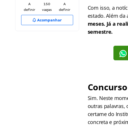
A
150
A
Com isso, a notí
definir
vagas
definir
estado. Além da 
Acompanhar
meses.
Já a rea
semestre.
Concurso 
Sim. Neste mome
outras palavras, 
certame do Insti
concreta e próxi