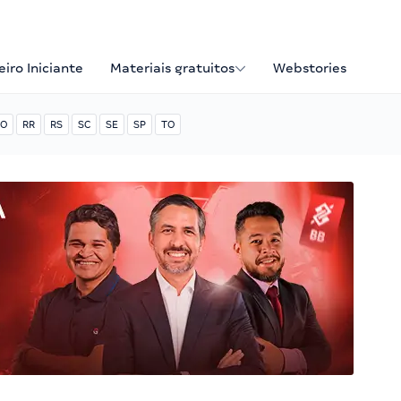
iro Iniciante
Materiais gratuitos
Webstories
O
RR
RS
SC
SE
SP
TO