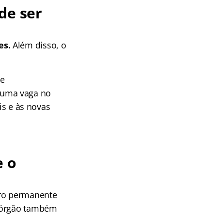
de ser
es.
Além disso, o
de
 uma vaga no
is e às novas
e o
dro permanente
O órgão também