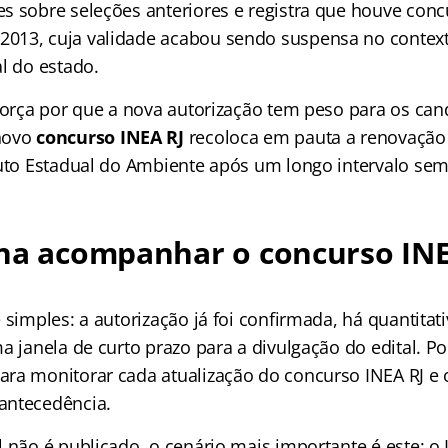
s sobre seleções anteriores e registra que houve conc
013, cuja validade acabou sendo suspensa no contex
l do estado.
força por que a nova autorização tem peso para os cand
novo
concurso INEA RJ
recoloca em pauta a renovação
tuto Estadual do Ambiente após um longo intervalo sem
ena acompanhar o concurso INE
 simples: a autorização já foi confirmada, há quantitativ
a janela de curto prazo para a divulgação do edital. Po
ra monitorar cada atualização do concurso INEA RJ e 
antecedência.
 não é publicado, o cenário mais importante é este: o I