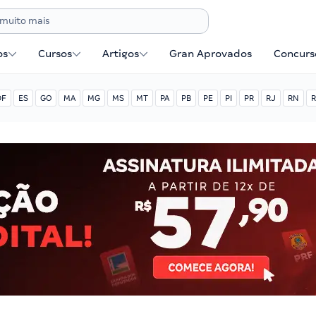
os
Cursos
Artigos
Gran Aprovados
Concurse
DF
ES
GO
MA
MG
MS
MT
PA
PB
PE
PI
PR
RJ
RN
R