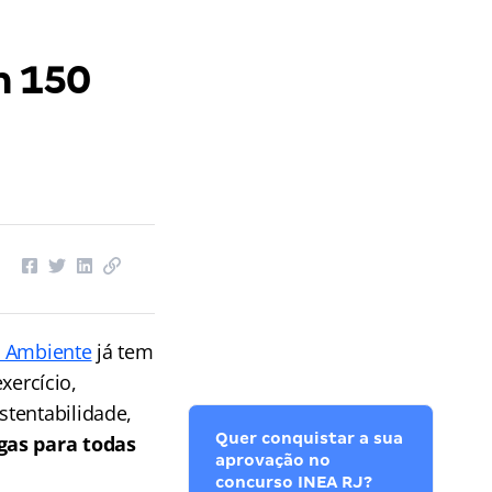
m 150
o Ambiente
já tem
ercício,
stentabilidade,
Quer conquistar a sua
gas para todas
aprovação no
concurso INEA RJ?