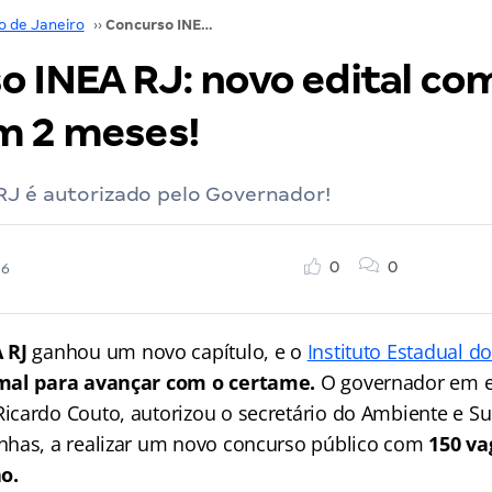
o de Janeiro
››
Concurso INEA RJ: novo edital com 150 vagas em 2 meses!
o INEA RJ: novo edital co
m 2 meses!
RJ é autorizado pelo Governador!
0
0
26
A RJ
ganhou um novo capítulo, e o
Instituto Estadual d
mal para avançar com o certame.
O governador em ex
cardo Couto, autorizou o secretário do Ambiente e Su
nhas, a realizar um novo concurso público com
150 va
o.