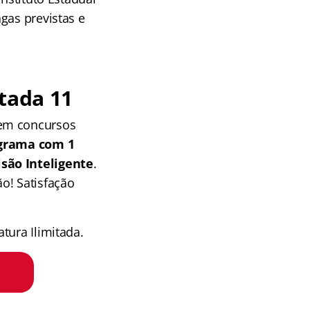
gas previstas e
tada 11
 em concursos
grama com 1
isão Inteligente
.
o! Satisfação
tura Ilimitada.