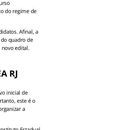
urso
to do regime de
idatos. Afinal, a
 do quadro de
 novo edital.
A RJ
o inicial de
rtanto, este é o
organizar a
nstituto Estadual