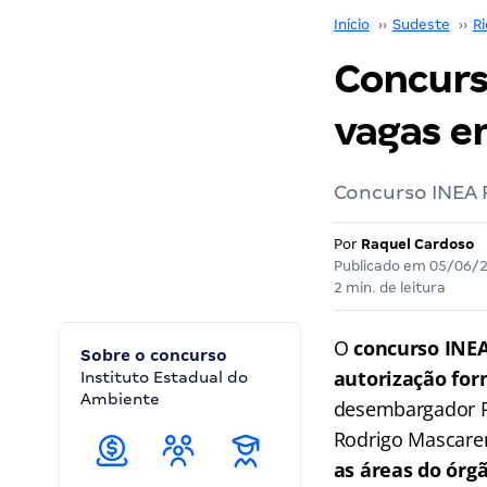
Início
››
Sudeste
››
Ri
Concurs
vagas e
Concurso INEA 
Por
Raquel Cardoso
Publicado em
05/06/
2 min. de leitura
O
concurso INE
Sobre o concurso
autorização for
Instituto Estadual do
Ambiente
desembargador Ri
Rodrigo Mascare
as áreas do órgã