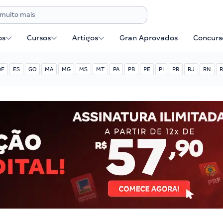
os
Cursos
Artigos
Gran Aprovados
Concurse
DF
ES
GO
MA
MG
MS
MT
PA
PB
PE
PI
PR
RJ
RN
R