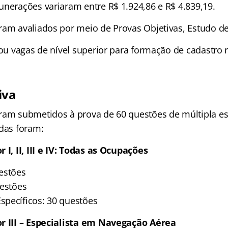
unerações variaram entre R$ 1.924,86 e R$ 4.839,19.
ram avaliados por meio de Provas Objetivas, Estudo d
tou vagas de nível superior para formação de cadastro 
iva
ram submetidos à prova de 60 questões de múltipla es
adas foram:
 I, II, III e IV: Todas as Ocupações
estões
uestões
pecíficos: 30 questões
or III – Especialista em Navegação Aérea