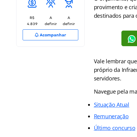
provimento e cri
destinados para o
R$
A
A
4.839
definir
definir
Acompanhar
Vale lembrar que
próprio da Infra
servidores.
Navegue pela mat
Situação Atual
Remuneração
Último concurso