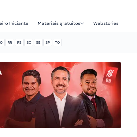
iro Iniciante
Materiais gratuitos
Webstories
O
RR
RS
SC
SE
SP
TO