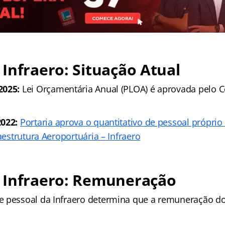
Infraero: Situação Atual
2025:
Lei Orçamentária Anual (PLOA) é aprovada pelo 
022:
Portaria aprova o quantitativo de pessoal própri
raestrutura Aeroportuária – Infraero
 Infraero: Remuneração
 pessoal da Infraero determina que a remuneração do