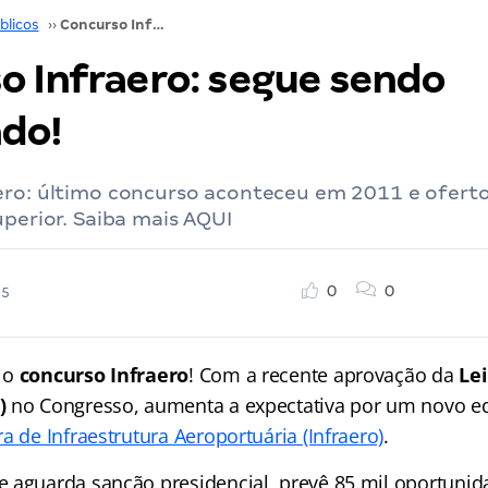
blicos
››
Concurso Infraero: segue sendo aguardado!
o Infraero: segue sendo
do!
ero: último concurso aconteceu em 2011 e ofert
uperior. Saiba mais AQUI
0
0
25
 o
concurso Infraero
! Com a recente aprovação da
Lei
5)
no Congresso, aumenta a expectativa por um novo edi
a de Infraestrutura Aeroportuária (Infraero)
.
 aguarda sanção presidencial, prevê 85 mil oportunid