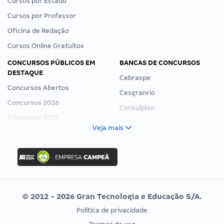
Cursos por Estado
Cursos por Professor
Oficina de Redação
Cursos Online Gratuitos
CONCURSOS PÚBLICOS EM
BANCAS DE CONCURSOS
DESTAQUE
Cebraspe
Concursos Abertos
Cesgranrio
Concursos 2026
Consulplan
Concursos 2025
FCC
Veja mais
Concurso Nacional Unificado
FGV
Concurso Ibama
Idecan
Concurso MPU
Selecon
Editais publicados
Uniase
© 2012 - 2026 Gran Tecnologia e Educação S/A.
Vunesp
Política de privacidade
CONCURSOS POR PROFISSÃO
EXAME DE ORDEM