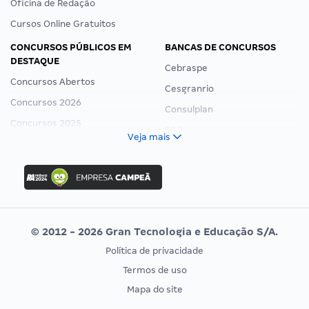
Oficina de Redação
Cursos Online Gratuitos
CONCURSOS PÚBLICOS EM
BANCAS DE CONCURSOS
DESTAQUE
Cebraspe
Concursos Abertos
Cesgranrio
Concursos 2026
Consulplan
Concursos 2025
FCC
Veja mais
Concurso Nacional Unificado
FGV
Concurso Ibama
Idecan
Concurso MPU
Selecon
Editais publicados
Uniase
© 2012 - 2026 Gran Tecnologia e Educação S/A.
Vunesp
Política de privacidade
CONCURSOS POR PROFISSÃO
EXAME DE ORDEM
Termos de uso
Concursos Administrativos
OAB
Mapa do site
Concursos Educação
Prova OAB