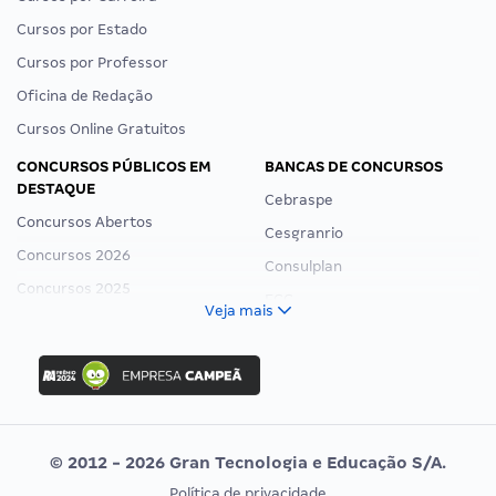
Cursos por Estado
Cursos por Professor
Oficina de Redação
Cursos Online Gratuitos
CONCURSOS PÚBLICOS EM
BANCAS DE CONCURSOS
DESTAQUE
Cebraspe
Concursos Abertos
Cesgranrio
Concursos 2026
Consulplan
Concursos 2025
FCC
Veja mais
Concurso Nacional Unificado
FGV
Concurso Ibama
Idecan
Concurso MPU
Selecon
Editais publicados
Uniase
© 2012 - 2026 Gran Tecnologia e Educação S/A.
Vunesp
Política de privacidade