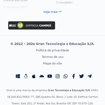
Concursos 2026
Consulplan
Concursos 2025
FCC
Veja mais
Concurso Nacional Unificado
FGV
Concurso Ibama
Idecan
Concurso MPU
Selecon
Editais publicados
Uniase
© 2012 - 2026 Gran Tecnologia e Educação S/A.
Vunesp
Política de privacidade
CONCURSOS POR PROFISSÃO
EXAME DE ORDEM
Termos de uso
Concursos Administrativos
OAB
Mapa do site
Concursos Educação
Prova OAB
Concursos Fiscais
Calendário OAB
Concursos Jurídicos
Questões OAB
Concursos Militares
Recursos OAB
Gran é uma marca da empresa
Gran Tecnologia e Educação S/A
, CNPJ:
Concursos Policiais
Exame de Ordem
18.260.822/0001-77, SBS Quadra 02, Bloco J, Lote 10, Edifício Carlton
Concursos Saúde
Tower, Sala 201, 2º Andar, Asa Sul, Brasília-DF, CEP 70.070-120.