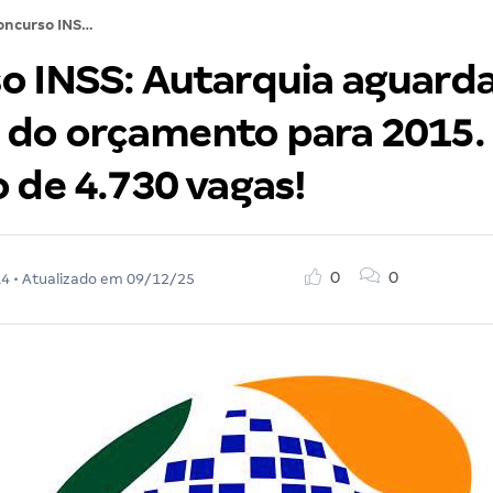
Concurso INSS: Autarquia aguarda votação do orçamento para 2015. Previsão de 4.730 vagas!
o INSS: Autarquia aguard
 do orçamento para 2015.
 de 4.730 vagas!
0
0
14
• Atualizado em
09/12/25