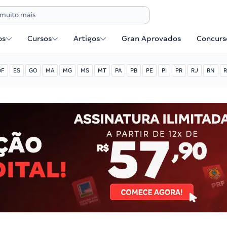
os
Cursos
Artigos
Gran Aprovados
Concurse
DF
ES
GO
MA
MG
MS
MT
PA
PB
PE
PI
PR
RJ
RN
R