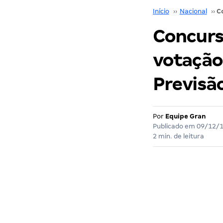
Início
››
Nacional
››
Concurs
votação
Previsão
Por
Equipe Gran
Publicado em
09/12/
2 min. de leitura