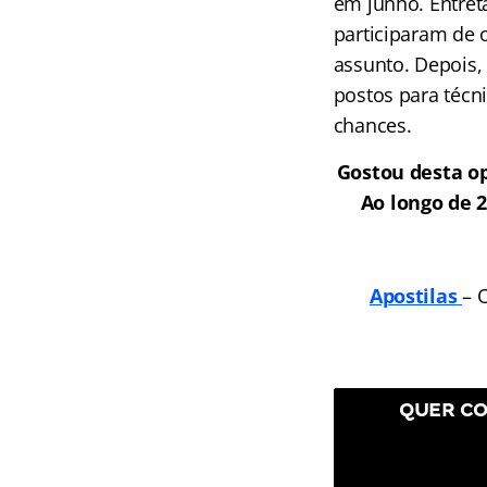
em junho. Entret
participaram de 
assunto. Depois,
postos para técni
chances.
Gostou desta op
Ao longo de 
Apostilas
– 
QUER CO