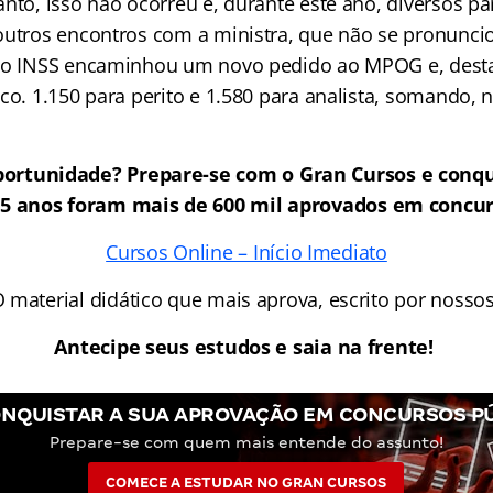
anto, isso não ocorreu e, durante este ano, diversos p
outros encontros com a ministra, que não se pronunci
 o INSS encaminhou um novo pedido ao MPOG e, desta 
co. 1.150 para perito e 1.580 para analista, somando, n
ortunidade? Prepare-se com o Gran Cursos e conqu
25 anos foram mais de 600 mil aprovados em concur
Cursos Online – Início Imediato
O material didático que mais aprova, escrito por nosso
Antecipe seus estudos e saia na frente!
NQUISTAR A SUA APROVAÇÃO EM CONCURSOS P
Prepare-se com quem mais entende do assunto!
COMECE A ESTUDAR NO GRAN CURSOS