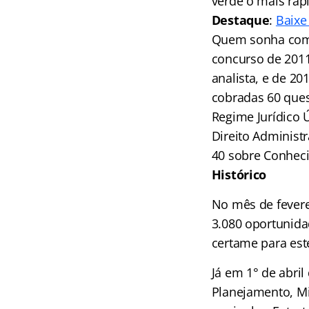
verde o mais rápi
Destaque
:
Baixe
Quem sonha com 
concurso de 2011
analista, e de 20
cobradas 60 ques
Regime Jurídico 
Direito Administr
40 sobre Conheci
Histórico
No mês de fevere
3.080 oportunidad
certame para est
Já em 1° de abri
Planejamento, Mi