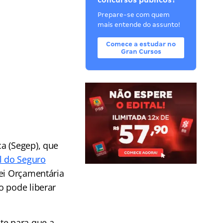
concursos públicos?
Prepare-se com quem
mais entende do assunto!
Comece a estudar no
Gran Cursos
a (Segep), que
al do Seguro
ei Orçamentária
o pode liberar
te para que a