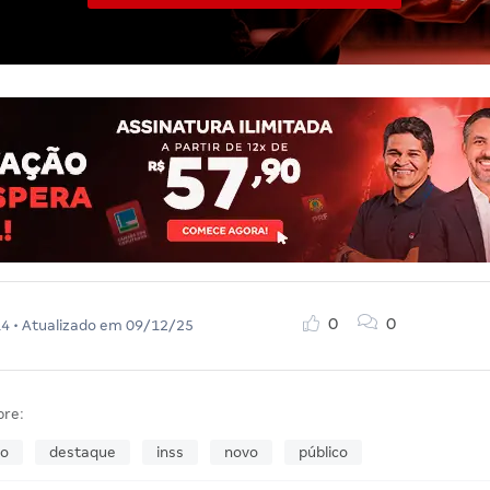
0
0
14
• Atualizado em
09/12/25
bre:
so
destaque
inss
novo
público