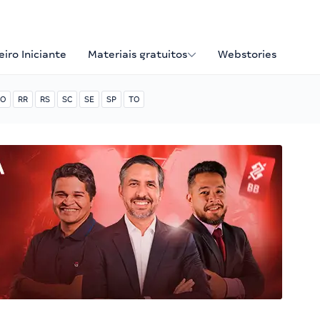
iro Iniciante
Materiais gratuitos
Webstories
O
RR
RS
SC
SE
SP
TO