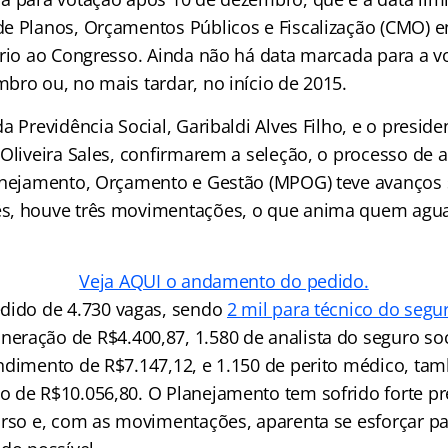
de Planos, Orçamentos Públicos e Fiscalização (CMO)
ório ao Congresso. Ainda não há data marcada para a v
bro ou, no mais tardar, no início de 2015.
a Previdência Social, Garibaldi Alves Filho, e o preside
 Oliveira Sales, confirmarem a seleção, o processo de 
anejamento, Orçamento e Gestão (MPOG) teve avanços si
s, houve três movimentações, o que anima quem aguar
Veja AQUI o andamento do pedido.
dido de 4.730 vagas, sendo
2 mil para técnico do segur
ração de R$4.400,87, 1.580 de analista do seguro soci
ndimento de R$7.147,12, e 1.150 de perito médico, tam
 de R$10.056,80. O Planejamento tem sofrido forte pr
urso e, com as movimentações, aparenta se esforçar par