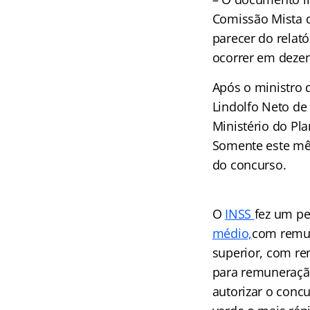
Comissão Mista 
parecer do relat
ocorrer em dezem
Após o ministro d
Lindolfo Neto de
Ministério do Pl
Somente este mê
do concurso.
O
INSS
fez um pe
médio,
com remune
superior, com re
para remuneração
autorizar o conc