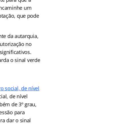
 encaminhe um
otação, que pode
nte da autarquia,
autorização no
gnificativos.
da o sinal verde
o social, de nível
al, de nível
bém de 3º grau,
essão para
a dar o sinal