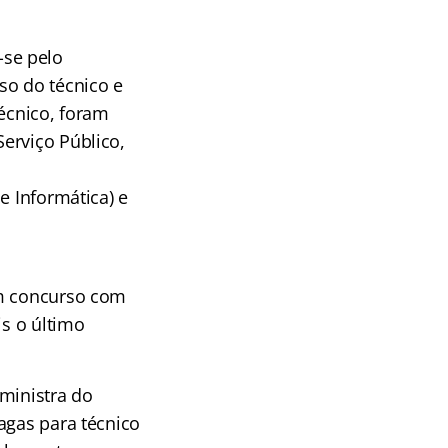
-se pelo
so do técnico e
técnico, foram
erviço Público,
e Informática) e
um concurso com
is o último
 ministra do
agas para técnico