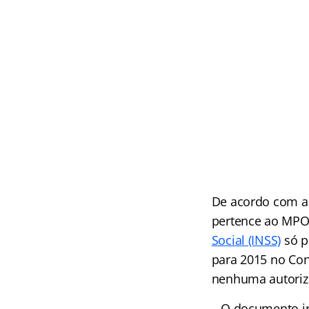
De acordo com a 
pertence ao MPOG
Social (INSS)
só p
para 2015 no Con
nenhuma autoriz
– O documento ir