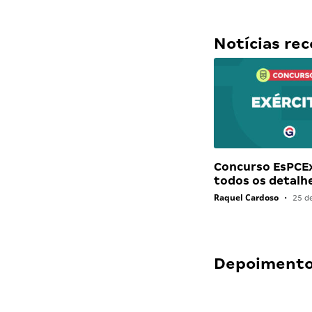
Notícias r
Concurso EsPCEx
todos os detalh
Raquel Cardoso
•
25 d
Depoimentos