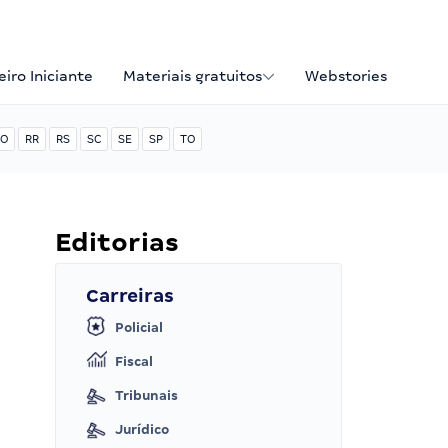
iro Iniciante
Materiais gratuitos
Webstories
O
RR
RS
SC
SE
SP
TO
Editorias
Carreiras
Policial
Fiscal
Tribunais
Jurídico