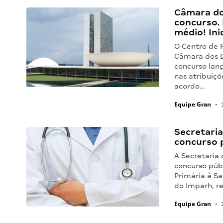
Câmara do
concurso. 
médio! Ini
O Centro de 
Câmara dos D
concurso lanç
nas atribuiç
acordo…
Equipe Gran
•
1
Secretaria
concurso 
A Secretaria 
concurso púb
Primária à Sa
do Imparh, r
Equipe Gran
•
2