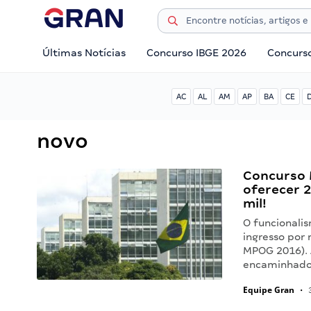
Últimas Notícias
Concurso IBGE 2026
Concurs
AC
AL
AM
AP
BA
CE
novo
Concurso 
oferecer 
mil!
O funcionali
ingresso por 
MPOG 2016). 
encaminhado
Equipe Gran
•
3