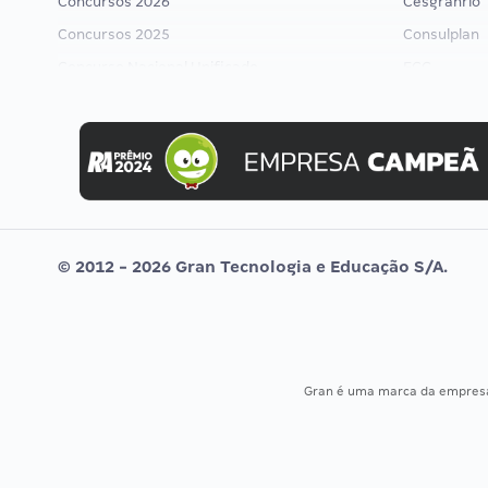
Concursos 2026
Cesgranrio
Concursos 2025
Consulplan
Concurso Nacional Unificado
FCC
Concurso Ibama
FGV
Concurso MPU
Idecan
Editais publicados
Selecon
Uniase
Vunesp
© 2012 - 2026 Gran Tecnologia e Educação S/A.
Gran é uma marca da empre