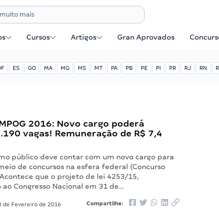
os
Cursos
Artigos
Gran Aprovados
Concurse
DF
ES
GO
MA
MG
MS
MT
PA
PB
PE
PI
PR
RJ
RN
R
MPOG 2016: Novo cargo poderá
2.190 vagas! Remuneração de R$ 7,4
smo público deve contar com um novo cargo para
meio de concursos na esfera federal (Concurso
Acontece que o projeto de lei 4253/15,
 ao Congresso Nacional em 31 de…
Compartilhe:
 de Fevereiro de 2016