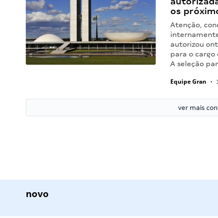
autorizada
os próxim
Atenção, con
internamente
autorizou on
para o cargo 
A seleção par
Equipe Gran
•
1
ver mais co
novo