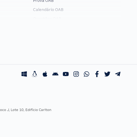
Prova OAB
Calendário OAB
Questões OAB
Recursos OAB
Exame de Ordem
co J, Lote 10, Edifício Carlton