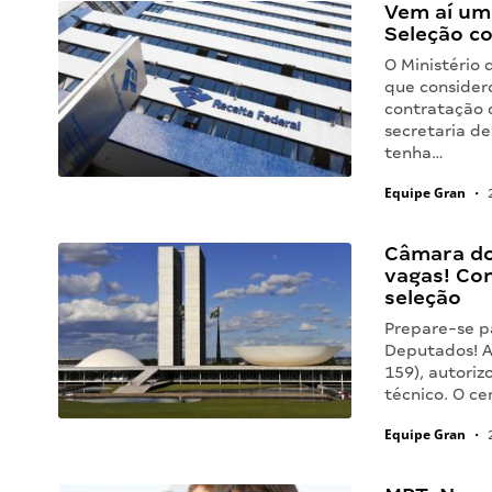
Vem aí um 
Seleção c
O Ministério
que considero
contratação 
secretaria d
tenha…
Equipe Gran
•
2
Câmara do
vagas! Con
seleção
Prepare-se p
Deputados! A
159), autoriz
técnico. O c
Equipe Gran
•
2