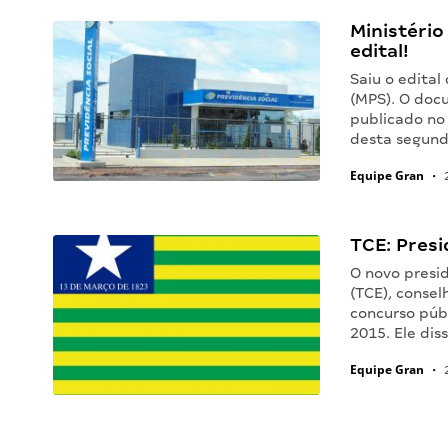
Ministério
edital!
Saiu o edital
(MPS). O doc
publicado no 
desta segund
Equipe Gran
•
2
TCE: Presi
O novo presi
(TCE), consel
concurso públ
2015. Ele dis
Equipe Gran
•
2