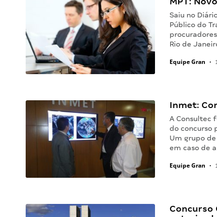
MPT: Novo
Saiu no Diári
Público do T
procuradores.
Rio de Janeir
Equipe Gran
•
1
Inmet: Con
A Consultec 
do concurso p
Um grupo de 
em caso de a
Equipe Gran
•
1
Concurso 