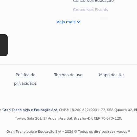
Concursos Educação
Concursos Fiscais
Concursos Jurídicos
Veja mais
Concursos Militares
Concursos Policiais
Concursos Saúde
Concursos Tribunais
Residência Multiprofissional
Política de
Termos de uso
Mapa do site
privacidade
sa
Gran Tecnologia e Educação S/A
, CNPJ: 18.260.822/0001-77, SBS Quadra 02, Blo
Tower, Sala 201, 2º Andar, Asa Sul, Brasília-DF, CEP 70.070-120.
Gran Tecnologia e Educação S/A - 2026 © Todos os direitos reservados ®