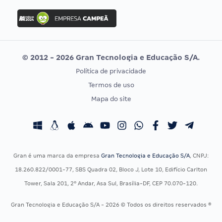
Concurso Ibama
Idecan
Concurso MPU
Selecon
Editais publicados
Uniase
© 2012 - 2026 Gran Tecnologia e Educação S/A.
Vunesp
Política de privacidade
CONCURSOS POR PROFISSÃO
EXAME DE ORDEM
Termos de uso
Concursos Administrativos
OAB
Mapa do site
Concursos Educação
Prova OAB
Concursos Fiscais
Calendário OAB
Concursos Jurídicos
Questões OAB
Concursos Militares
Recursos OAB
Gran é uma marca da empresa
Gran Tecnologia e Educação S/A
, CNPJ:
Concursos Policiais
Exame de Ordem
18.260.822/0001-77, SBS Quadra 02, Bloco J, Lote 10, Edifício Carlton
Concursos Saúde
Tower, Sala 201, 2º Andar, Asa Sul, Brasília-DF, CEP 70.070-120.
Concursos Tribunais
Gran Tecnologia e Educação S/A - 2026 © Todos os direitos reservados ®
Residência Multiprofissional