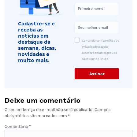
Cadastre-se e
receba as
notícias em
Concordo com a Política de
destaque da
Privacidade e aceito
semana, dicas,
receber comunicações do
novidades e
Gran Cursos Online.
muito mais.
Deixe um comentário
O seu endereço de e-mail não será publicado.
Campos
obrigatórios são marcados com
*
Comentário
*