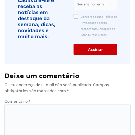
Cadastre-se e
receba as
notícias em
Concordo com a Política de
destaque da
Privacidade e aceito
semana, dicas,
receber comunicações do
novidades e
Gran Cursos Online.
muito mais.
Deixe um comentário
O seu endereço de e-mail não será publicado.
Campos
obrigatórios são marcados com
*
Comentário
*