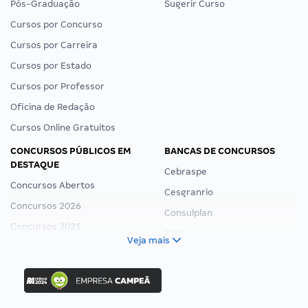
Pós-Graduação
Sugerir Curso
Cursos por Concurso
Cursos por Carreira
Cursos por Estado
Cursos por Professor
Oficina de Redação
Cursos Online Gratuitos
CONCURSOS PÚBLICOS EM
BANCAS DE CONCURSOS
DESTAQUE
Cebraspe
Concursos Abertos
Cesgranrio
Concursos 2026
Consulplan
Concursos 2025
FCC
Veja mais
Concurso Nacional Unificado
FGV
Concurso Ibama
Idecan
Concurso MPU
Selecon