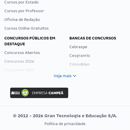
Cursos por Estado
Cursos por Professor
Oficina de Redação
Cursos Online Gratuitos
CONCURSOS PÚBLICOS EM
BANCAS DE CONCURSOS
DESTAQUE
Cebraspe
Concursos Abertos
Cesgranrio
Concursos 2026
Consulplan
Concursos 2025
FCC
Veja mais
Concurso Nacional Unificado
FGV
Concurso Ibama
Idecan
Concurso MPU
Selecon
Editais publicados
Uniase
© 2012 - 2026 Gran Tecnologia e Educação S/A.
Vunesp
Política de privacidade
CONCURSOS POR PROFISSÃO
EXAME DE ORDEM