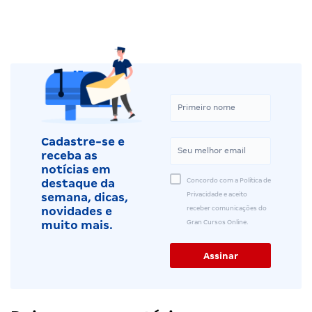
Cadastre-se e
receba as
notícias em
Concordo com a Política de
destaque da
Privacidade e aceito
semana, dicas,
receber comunicações do
novidades e
Gran Cursos Online.
muito mais.