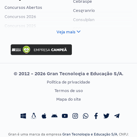
Cebraspe
Concursos Abertos
Cesgranrio
Concursos 2026
Consulplan
Concursos 2025
FCC
Veja mais
Concurso Nacional Unificado
FGV
Concurso Ibama
Idecan
Concurso MPU
Selecon
Editais publicados
Uniase
© 2012 - 2026 Gran Tecnologia e Educação S/A.
Vunesp
Política de privacidade
CONCURSOS POR PROFISSÃO
EXAME DE ORDEM
Termos de uso
Concursos Administrativos
OAB
Mapa do site
Concursos Educação
Prova OAB
Concursos Fiscais
Calendário OAB
Concursos Jurídicos
Questões OAB
Concursos Militares
Recursos OAB
Gran é uma marca da empresa
Gran Tecnologia e Educação S/A
, CNPJ: