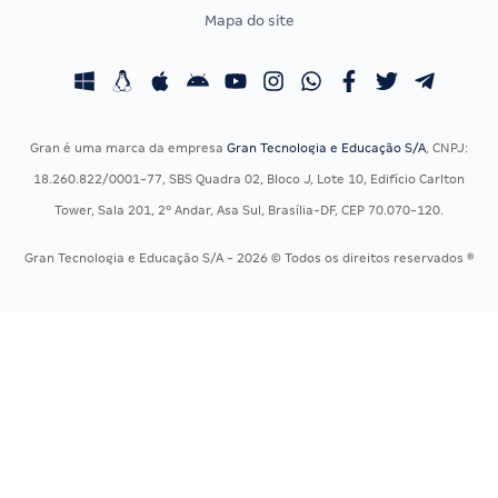
Concursos Administrativos
OAB
Mapa do site
Concursos Educação
Prova OAB
Concursos Fiscais
Calendário OAB
Concursos Jurídicos
Questões OAB
Concursos Militares
Recursos OAB
Gran é uma marca da empresa
Gran Tecnologia e Educação S/A
, CNPJ:
Concursos Policiais
Exame de Ordem
18.260.822/0001-77, SBS Quadra 02, Bloco J, Lote 10, Edifício Carlton
Concursos Saúde
Tower, Sala 201, 2º Andar, Asa Sul, Brasília-DF, CEP 70.070-120.
Concursos Tribunais
Gran Tecnologia e Educação S/A - 2026 © Todos os direitos reservados ®
Residência Multiprofissional