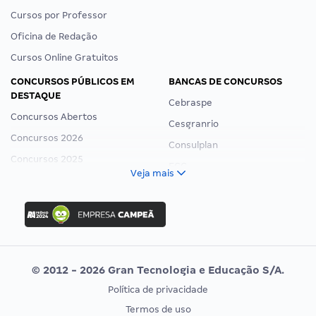
Cursos por Professor
Oficina de Redação
Cursos Online Gratuitos
CONCURSOS PÚBLICOS EM
BANCAS DE CONCURSOS
DESTAQUE
Cebraspe
Concursos Abertos
Cesgranrio
Concursos 2026
Consulplan
Concursos 2025
FCC
Veja mais
Concurso Nacional Unificado
FGV
Concurso Ibama
Idecan
Concurso MPU
Selecon
Editais publicados
Uniase
© 2012 - 2026 Gran Tecnologia e Educação S/A.
Vunesp
Política de privacidade
CONCURSOS POR PROFISSÃO
EXAME DE ORDEM
Termos de uso