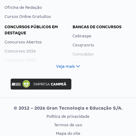
Oficina de Redação
Cursos Online Gratuitos
CONCURSOS PÚBLICOS EM
BANCAS DE CONCURSOS
DESTAQUE
Cebraspe
Concursos Abertos
Cesgranrio
Concursos 2026
Consulplan
Concursos 2025
FCC
Veja mais
Concurso Nacional Unificado
FGV
Concurso Ibama
Idecan
Concurso MPU
Selecon
Editais publicados
Uniase
© 2012 - 2026 Gran Tecnologia e Educação S/A.
Vunesp
Política de privacidade
CONCURSOS POR PROFISSÃO
EXAME DE ORDEM
Termos de uso
Concursos Administrativos
OAB
Mapa do site