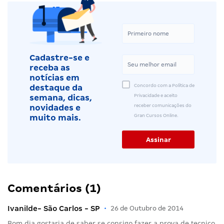
Cadastre-se e
receba as
notícias em
Concordo com a Política de
destaque da
Privacidade e aceito
semana, dicas,
receber comunicações do
novidades e
Gran Cursos Online.
muito mais.
Comentários (1)
Ivanilde- São Carlos - SP
•
26 de Outubro de 2014
Bom dia gostaria de saber se consigo fazer a prova de tecnico