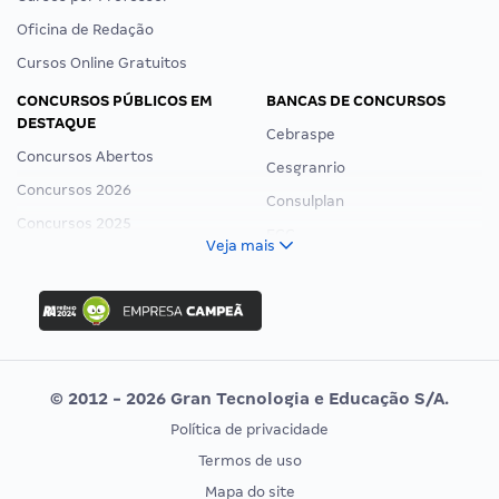
Oficina de Redação
Cursos Online Gratuitos
CONCURSOS PÚBLICOS EM
BANCAS DE CONCURSOS
DESTAQUE
Cebraspe
Concursos Abertos
Cesgranrio
Concursos 2026
Consulplan
Concursos 2025
FCC
Veja mais
Concurso Nacional Unificado
FGV
Concurso Ibama
Idecan
Concurso MPU
Selecon
Editais publicados
Uniase
© 2012 - 2026 Gran Tecnologia e Educação S/A.
Vunesp
Política de privacidade
CONCURSOS POR PROFISSÃO
EXAME DE ORDEM
Termos de uso
Concursos Administrativos
OAB
Mapa do site