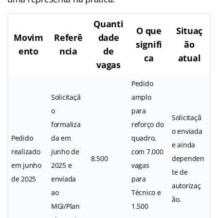
Quanti
O que
Situaç
Movim
Referê
dade
signifi
ão
ento
ncia
de
ca
atual
vagas
Pedido
Solicitaçã
amplo
o
para
Solicitaçã
formaliza
reforço do
o enviada
Pedido
da em
quadro,
e ainda
realizado
junho de
com 7.000
8.500
dependen
em junho
2025 e
vagas
te de
de 2025
enviada
para
autorizaç
ao
Técnico e
ão.
MGI/Plan
1.500