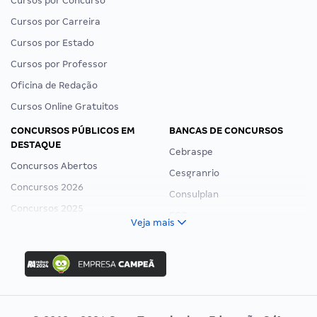
Cursos por Concurso
Cursos por Carreira
Cursos por Estado
Cursos por Professor
Oficina de Redação
Cursos Online Gratuitos
CONCURSOS PÚBLICOS EM
BANCAS DE CONCURSOS
DESTAQUE
Cebraspe
Concursos Abertos
Cesgranrio
Concursos 2026
Consulplan
Concursos 2025
FCC
Veja mais
Concurso Nacional Unificado
FGV
Concurso Ibama
Idecan
Concurso MPU
Selecon
Editais publicados
Uniase