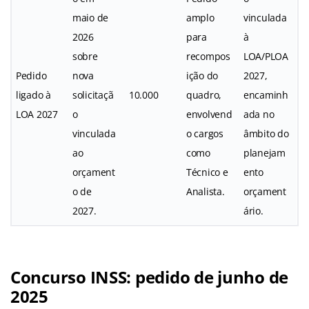
maio de
amplo
vinculada
2026
para
à
sobre
recompos
LOA/PLOA
Pedido
nova
ição do
2027,
ligado à
solicitaçã
10.000
quadro,
encaminh
LOA 2027
o
envolvend
ada no
vinculada
o cargos
âmbito do
ao
como
planejam
orçament
Técnico e
ento
o de
Analista.
orçament
2027.
ário.
Concurso INSS: pedido de junho de
2025