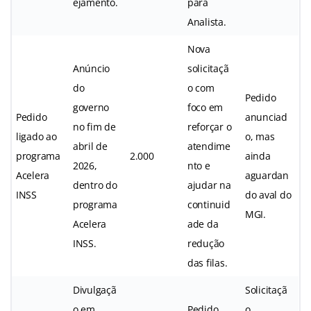
ejamento.
para
Analista.
Nova
Anúncio
solicitaçã
do
o com
Pedido
governo
foco em
Pedido
anunciad
no fim de
reforçar o
ligado ao
o, mas
abril de
atendime
programa
2.000
ainda
2026,
nto e
Acelera
aguardan
dentro do
ajudar na
INSS
do aval do
programa
continuid
MGI.
Acelera
ade da
INSS.
redução
das filas.
Divulgaçã
Solicitaçã
o em
Pedido
o