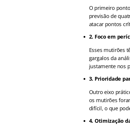
O primeiro ponto
previsão de quat
atacar pontos crít
2. Foco em perí
Esses mutirões t
gargalos da análi
justamente nos 
3. Prioridade p
Outro eixo prátic
os mutirões fora
difícil, o que p
4. Otimização d