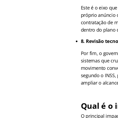
Este é o eixo q
próprio anúncio o
contratação de m
dentro do plano d
8. Revisão tecn
Por fim, o gover
sistemas que cru
movimento conver
segundo o INSS, 
ampliar o alcanc
Qual é o 
O principal impac