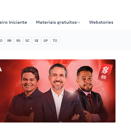
iro Iniciante
Materiais gratuitos
Webstories
O
RR
RS
SC
SE
SP
TO