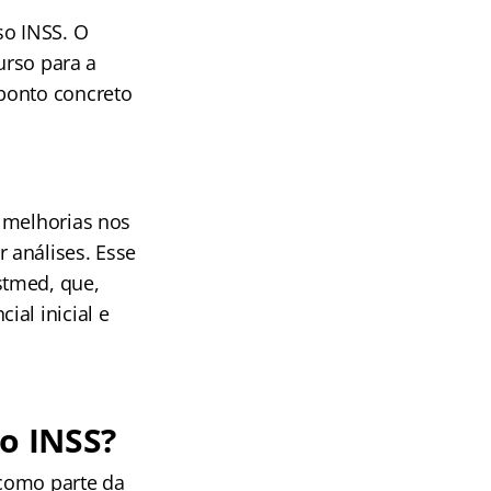
o INSS. O
urso para a
ponto concreto
 melhorias nos
 análises. Esse
stmed, que,
al inicial e
so INSS?
 como parte da