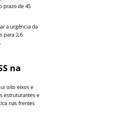
o prazo de 45
r a urgência da
s para 2,6
.
SS na
i oito eixos e
s estruturantes e
ica nas frentes