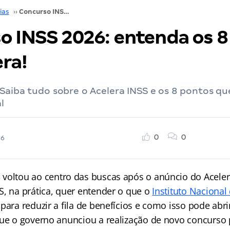
ias
››
Concurso INSS 2026: entenda os 8 eixos do Acelera!
o INSS 2026: entenda os 8
ra!
 Saiba tudo sobre o Acelera INSS e os 8 pontos 
l
0
0
26
S
voltou ao centro das buscas após o anúncio do Acele
S, na prática, quer entender o que o
Instituto Nacional
para reduzir a fila de benefícios e como isso pode abr
que o governo anunciou a realização de novo concurso 