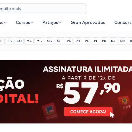
os
Cursos
Artigos
Gran Aprovados
Concurse
DF
ES
GO
MA
MG
MS
MT
PA
PB
PE
PI
PR
RJ
RN
R