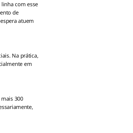
 linha com esse
mento de
 espera atuem
ais. Na prática,
ecialmente em
 mais 300
cessariamente,