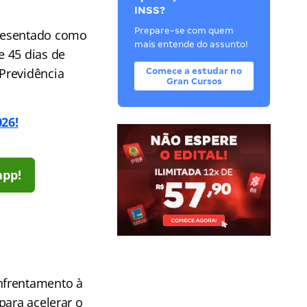
INSS?
Prepare-se com quem
presentado como
mais entende do assunto!
e 45 dias de
Previdência
Comece a estudar no
Gran Cursos
26!
app!
nfrentamento à
para acelerar o