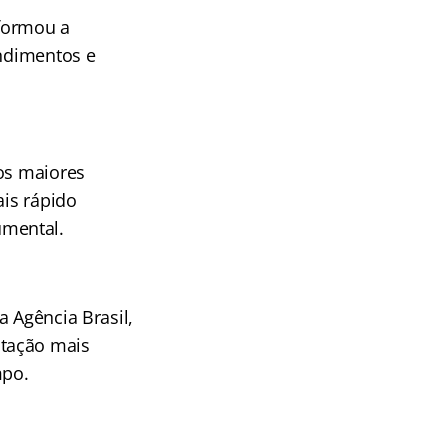
nformou a
endimentos e
 os maiores
ais rápido
umental.
a Agência Brasil,
itação mais
mpo.