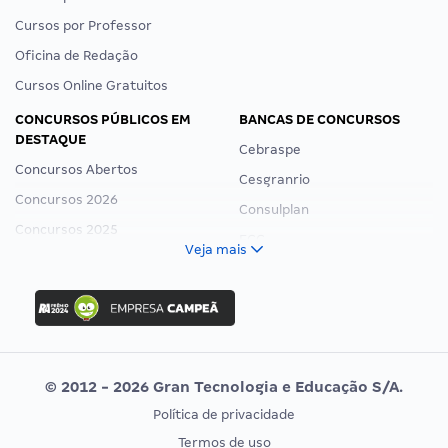
Cursos por Professor
Oficina de Redação
Cursos Online Gratuitos
CONCURSOS PÚBLICOS EM
BANCAS DE CONCURSOS
DESTAQUE
Cebraspe
Concursos Abertos
Cesgranrio
Concursos 2026
Consulplan
Concursos 2025
FCC
Veja mais
Concurso Nacional Unificado
FGV
Concurso Ibama
Idecan
Concurso MPU
Selecon
Editais publicados
Uniase
© 2012 - 2026 Gran Tecnologia e Educação S/A.
Vunesp
Política de privacidade
CONCURSOS POR PROFISSÃO
EXAME DE ORDEM
Termos de uso