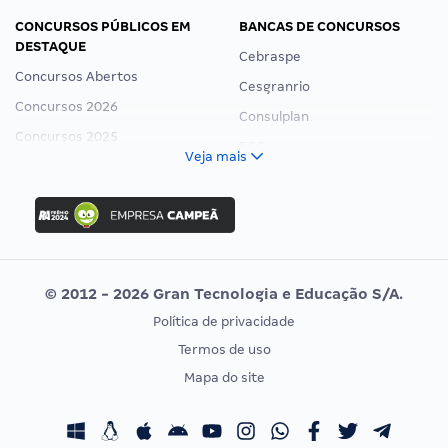
CONCURSOS PÚBLICOS EM
BANCAS DE CONCURSOS
DESTAQUE
Cebraspe
Concursos Abertos
Cesgranrio
Concursos 2026
Consulplan
Concursos 2025
FCC
Veja mais
Concurso Nacional Unificado
FGV
Concurso Ibama
Idecan
Concurso MPU
Selecon
Editais publicados
Uniase
© 2012 - 2026 Gran Tecnologia e Educação S/A.
Vunesp
Política de privacidade
CONCURSOS POR PROFISSÃO
EXAME DE ORDEM
Termos de uso
Concursos Administrativos
OAB
Mapa do site
Concursos Educação
Prova OAB
Concursos Fiscais
Calendário OAB