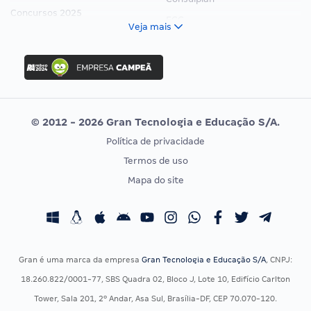
Concursos 2025
FCC
Veja mais
Concurso Nacional Unificado
FGV
Concurso Ibama
Idecan
Concurso MPU
Selecon
Editais publicados
Uniase
© 2012 - 2026 Gran Tecnologia e Educação S/A.
Vunesp
Política de privacidade
CONCURSOS POR PROFISSÃO
EXAME DE ORDEM
Termos de uso
Concursos Administrativos
OAB
Mapa do site
Concursos Educação
Prova OAB
Concursos Fiscais
Calendário OAB
Concursos Jurídicos
Questões OAB
Concursos Militares
Recursos OAB
Gran é uma marca da empresa
Gran Tecnologia e Educação S/A
, CNPJ:
Concursos Policiais
Exame de Ordem
18.260.822/0001-77, SBS Quadra 02, Bloco J, Lote 10, Edifício Carlton
Concursos Saúde
Tower, Sala 201, 2º Andar, Asa Sul, Brasília-DF, CEP 70.070-120.