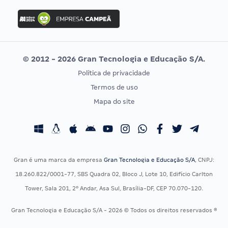
Concurso Ibama
Idecan
Concurso MPU
Selecon
Editais publicados
Uniase
© 2012 - 2026 Gran Tecnologia e Educação S/A.
Vunesp
Política de privacidade
CONCURSOS POR PROFISSÃO
EXAME DE ORDEM
Termos de uso
Concursos Administrativos
OAB
Mapa do site
Concursos Educação
Prova OAB
Concursos Fiscais
Calendário OAB
Concursos Jurídicos
Questões OAB
Concursos Militares
Recursos OAB
Gran é uma marca da empresa
Gran Tecnologia e Educação S/A
, CNPJ:
Concursos Policiais
Exame de Ordem
18.260.822/0001-77, SBS Quadra 02, Bloco J, Lote 10, Edifício Carlton
Concursos Saúde
Tower, Sala 201, 2º Andar, Asa Sul, Brasília-DF, CEP 70.070-120.
Concursos Tribunais
Gran Tecnologia e Educação S/A - 2026 © Todos os direitos reservados ®
Residência Multiprofissional