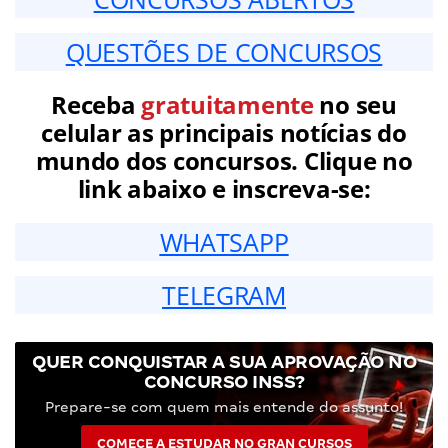
QUESTÕES DE CONCURSOS
Receba
gratuitamente
no seu
celular as principais notícias do
mundo dos concursos. Clique no
link abaixo e inscreva-se:
WHATSAPP
TELEGRAM
QUER CONQUISTAR A SUA APROVAÇÃO NO
CONCURSO INSS?
Prepare-se com quem mais entende do assunto!
COMECE A ESTUDAR NO GRAN CURSOS