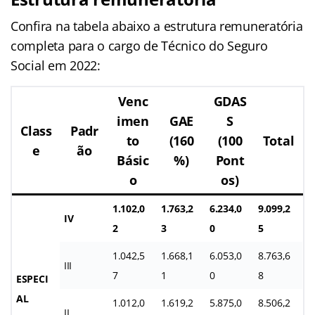
Confira na tabela abaixo a estrutura remuneratória
completa para o cargo de Técnico do Seguro
Social em 2022:
Venc
GDAS
imen
GAE
S
Class
Padr
to
(160
(100
Total
e
ão
Básic
%)
Pont
o
os)
1.102,0
1.763,2
6.234,0
9.099,2
IV
2
3
0
5
1.042,5
1.668,1
6.053,0
8.763,6
III
7
1
0
8
ESPECI
AL
1.012,0
1.619,2
5.875,0
8.506,2
II