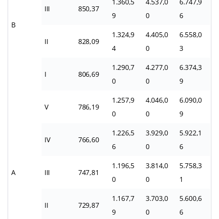
1.360,5
4.537,0
6.747,9
III
850,37
9
0
6
B
1.324,9
4.405,0
6.558,0
II
828,09
4
0
3
1.290,7
4.277,0
6.374,3
I
806,69
0
0
9
1.257,9
4.046,0
6.090,0
V
786,19
0
0
9
1.226,5
3.929,0
5.922,1
IV
766,60
6
0
6
1.196,5
3.814,0
5.758,3
A
III
747,81
0
0
1
1.167,7
3.703,0
5.600,6
II
729,87
9
0
6