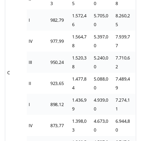
3
5
0
8
1.572,4
5.705,0
8.260,2
I
982,79
6
0
5
1.564,7
5.397,0
7.939,7
IV
977,99
8
0
7
1.520,3
5.240,0
7.710,6
III
950,24
8
0
2
C
1.477,8
5.088,0
7.489,4
II
923,65
4
0
9
1.436,9
4.939,0
7.274,1
I
898,12
9
0
1
1.398,0
4.673,0
6.944,8
IV
873,77
3
0
0