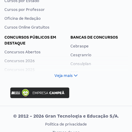
Cursos por Estado
Cursos por Professor
Oficina de Redação
Cursos Online Gratuitos
CONCURSOS PÚBLICOS EM
BANCAS DE CONCURSOS
DESTAQUE
Cebraspe
Concursos Abertos
Cesgranrio
Concursos 2026
Consulplan
Concursos 2025
FCC
Veja mais
Concurso Nacional Unificado
FGV
Concurso Ibama
Idecan
Concurso MPU
Selecon
Editais publicados
Uniase
© 2012 - 2026 Gran Tecnologia e Educação S/A.
Vunesp
Política de privacidade
CONCURSOS POR PROFISSÃO
EXAME DE ORDEM