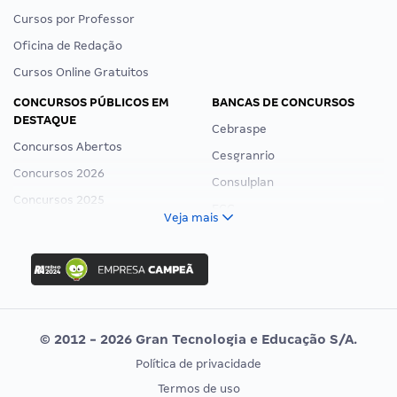
Cursos por Professor
Oficina de Redação
Cursos Online Gratuitos
CONCURSOS PÚBLICOS EM
BANCAS DE CONCURSOS
DESTAQUE
Cebraspe
Concursos Abertos
Cesgranrio
Concursos 2026
Consulplan
Concursos 2025
FCC
Veja mais
Concurso Nacional Unificado
FGV
Concurso Ibama
Idecan
Concurso MPU
Selecon
Editais publicados
Uniase
© 2012 - 2026 Gran Tecnologia e Educação S/A.
Vunesp
Política de privacidade
CONCURSOS POR PROFISSÃO
EXAME DE ORDEM
Termos de uso