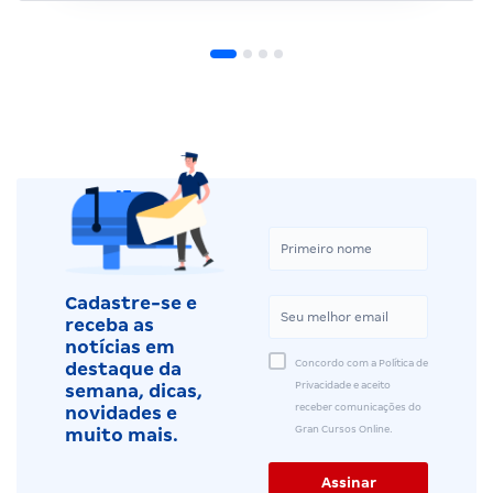
Cadastre-se e
receba as
notícias em
Concordo com a Política de
destaque da
Privacidade e aceito
semana, dicas,
receber comunicações do
novidades e
Gran Cursos Online.
muito mais.