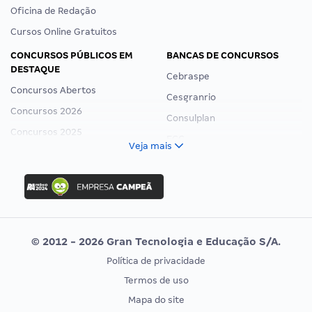
Oficina de Redação
Cursos Online Gratuitos
CONCURSOS PÚBLICOS EM
BANCAS DE CONCURSOS
DESTAQUE
Cebraspe
Concursos Abertos
Cesgranrio
Concursos 2026
Consulplan
Concursos 2025
FCC
Veja mais
Concurso Nacional Unificado
FGV
Concurso Ibama
Idecan
Concurso MPU
Selecon
Editais publicados
Uniase
© 2012 - 2026 Gran Tecnologia e Educação S/A.
Vunesp
Política de privacidade
CONCURSOS POR PROFISSÃO
EXAME DE ORDEM
Termos de uso
Concursos Administrativos
OAB
Mapa do site
Concursos Educação
Prova OAB