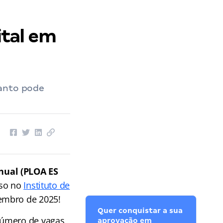
ital em
Santo pode
nual (PLOA ES
sso no
Instituto de
embro de 2025!
Quer conquistar a sua
número de vagas
aprovação em