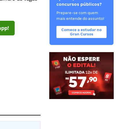
concursos públicos?
Prepare-se com quem
mais entende do assunto!
app!
Comece a estudar no
Gran Cursos