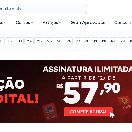
os
Cursos
Artigos
Gran Aprovados
Concurse
DF
ES
GO
MA
MG
MS
MT
PA
PB
PE
PI
PR
RJ
RN
R