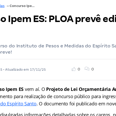
ias
››
Concurso Ipem ES: PLOA prevê edital em 2026!
o Ipem ES: PLOA prevê ed
so do Instituto de Pesos e Medidas do Espírito 
reve!
0
0
25
• Atualizado em
17/11/25
so Ipem ES
vem aí. O
Projeto de Lei Orçamentária A
ento para realização de concurso público para ingre
do Espírito Santo
. O documento foi publicado em nov
divulgadas informações detalhadas sobre os cargos, 