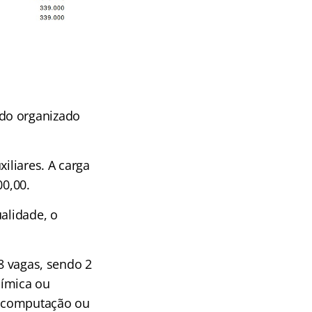
ndo organizado
iliares. A carga
00,00.
alidade, o
18 vagas, sendo 2
uímica ou
a computação ou