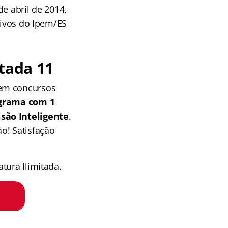
e abril de 2014,
tivos do Ipem/ES
tada 11
 em concursos
grama com 1
isão Inteligente
.
o! Satisfação
tura Ilimitada.