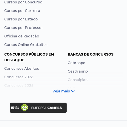
Cursos por Concurso
Cursos por Carreira
Cursos por Estado
Cursos por Professor
Oficina de Redação
Cursos Online Gratuitos
CONCURSOS PÚBLICOS EM
BANCAS DE CONCURSOS
DESTAQUE
Cebraspe
Concursos Abertos
Cesgranrio
Concursos 2026
Consulplan
Concursos 2025
FCC
Veja mais
Concurso Nacional Unificado
FGV
Concurso Ibama
Idecan
Concurso MPU
Selecon
Editais publicados
Uniase