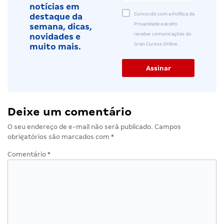
notícias em
Concordo com a Política de
destaque da
Privacidade e aceito
semana, dicas,
receber comunicações do
novidades e
Gran Cursos Online.
muito mais.
Deixe um comentário
O seu endereço de e-mail não será publicado.
Campos
obrigatórios são marcados com
*
Comentário
*