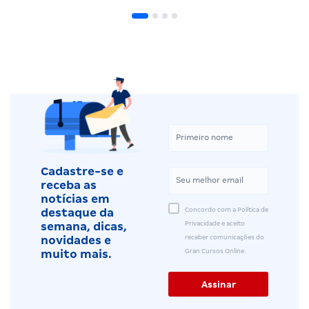
Cadastre-se e
receba as
notícias em
Concordo com a Política de
destaque da
Privacidade e aceito
semana, dicas,
receber comunicações do
novidades e
Gran Cursos Online.
muito mais.