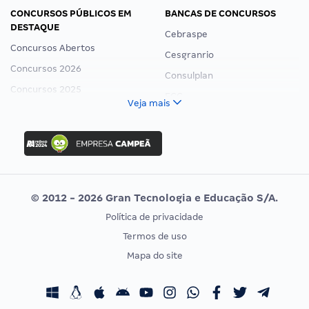
CONCURSOS PÚBLICOS EM
BANCAS DE CONCURSOS
DESTAQUE
Cebraspe
Concursos Abertos
Cesgranrio
Concursos 2026
Consulplan
Concursos 2025
FCC
Veja mais
Concurso Nacional Unificado
FGV
Concurso Ibama
Idecan
Concurso MPU
Selecon
Editais publicados
Uniase
© 2012 - 2026 Gran Tecnologia e Educação S/A.
Vunesp
Política de privacidade
CONCURSOS POR PROFISSÃO
EXAME DE ORDEM
Termos de uso
Concursos Administrativos
OAB
Mapa do site
Concursos Educação
Prova OAB
Concursos Fiscais
Calendário OAB
Concursos Jurídicos
Questões OAB