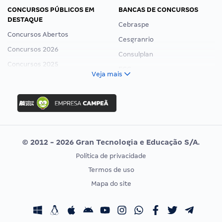
CONCURSOS PÚBLICOS EM
BANCAS DE CONCURSOS
DESTAQUE
Cebraspe
Concursos Abertos
Cesgranrio
Concursos 2026
Consulplan
Concursos 2025
FCC
Veja mais
Concurso Nacional Unificado
FGV
Concurso Ibama
Idecan
Concurso MPU
Selecon
Editais publicados
Uniase
© 2012 - 2026 Gran Tecnologia e Educação S/A.
Vunesp
Política de privacidade
CONCURSOS POR PROFISSÃO
EXAME DE ORDEM
Termos de uso
Concursos Administrativos
OAB
Mapa do site
Concursos Educação
Prova OAB
Concursos Fiscais
Calendário OAB
Concursos Jurídicos
Questões OAB