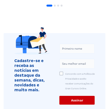
Cadastre-se e
receba as
notícias em
Concordo com a Política de
destaque da
Privacidade e aceito
semana, dicas,
receber comunicações do
novidades e
Gran Cursos Online.
muito mais.