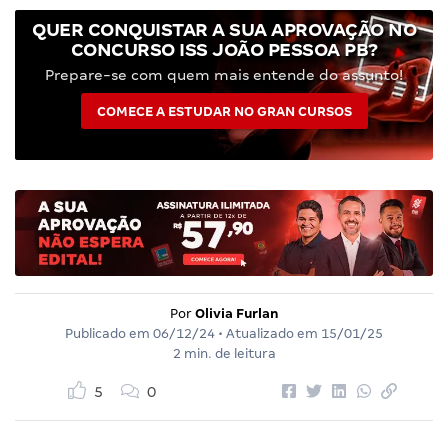
QUER CONQUISTAR A SUA APROVAÇÃO NO
CONCURSO ISS JOÃO PESSOA PB?
Prepare-se com quem mais entende do assunto!
COMECE A ESTUDAR NO GRAN CURSOS
Por
Olivia Furlan
Publicado em
06/12/24
• Atualizado em
15/01/25
2 min. de leitura
5
0