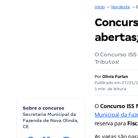
Início
››
Nordeste
››
Concurso
abertas;
O Concurso ISS 
Tributos!
Por
Olivia Furlan
Publicado em
07/01/
5 min. de leitura
O
Concurso ISS 
Sobre o concurso
Municipal da Fa
Secretaria Municipal da
Fazenda de Nova Olinda,
reserva para
Fisc
CE
As vagas são par