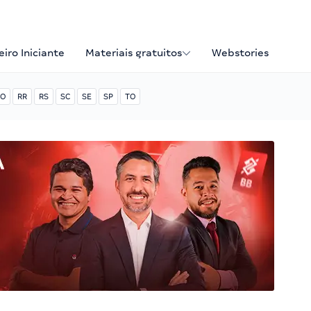
iro Iniciante
Materiais gratuitos
Webstories
O
RR
RS
SC
SE
SP
TO