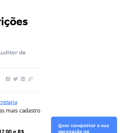
rições
Auditor de
cretaria
tas mais cadastro
Quer conquistar a sua
12,00 e R$
aprovação no