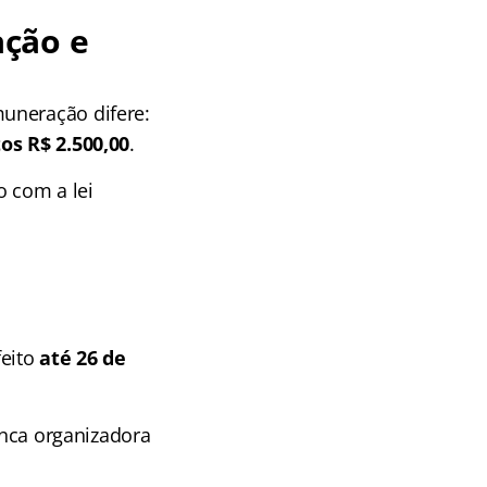
ação e
uneração difere:
os R$ 2.500,00
.
o com a lei
feito
até 26 de
anca organizadora