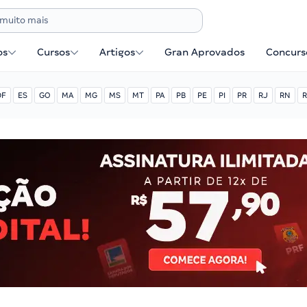
os
Cursos
Artigos
Gran Aprovados
Concurse
DF
ES
GO
MA
MG
MS
MT
PA
PB
PE
PI
PR
RJ
RN
R