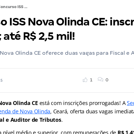
Concurso ISS Nova Olinda CE: inscrições abertas; até R$ 2,5 mil!
 ISS Nova Olinda CE: insc
 até R$ 2,5 mil!
Nova Olinda CE oferece duas vagas para Fiscal e 
1
0
25
Nova Olinda CE
está com inscrições prorrogadas! A
Se
zenda de Nova Olinda
, Ceará, oferta duas vagas imedia
al e Auditor de Tributos
.
a nível médio e superior, com remunerações de
R$ 1.4