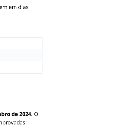
rrem em dias
mbro de 2024
. O
omprovadas: