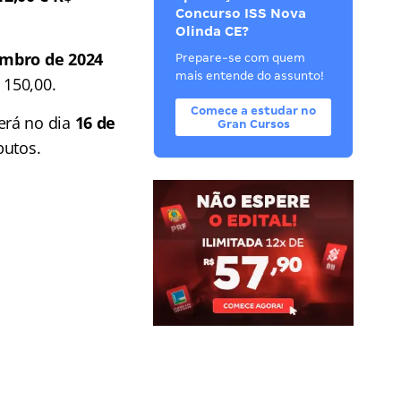
Concurso ISS Nova
Olinda CE?
embro de 2024
Prepare-se com quem
mais entende do assunto!
 150,00.
Comece a estudar no
erá no dia
16 de
Gran Cursos
butos.