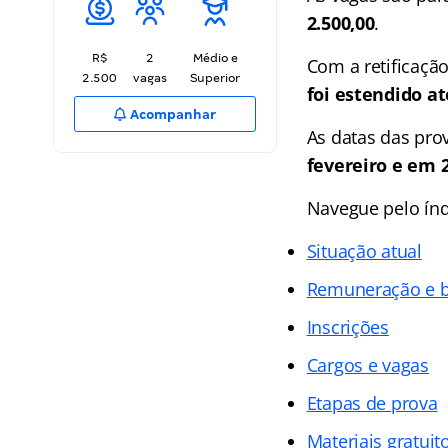
2.500,00
.
R$
2
Médio e
Com a retificaçã
2.500
vagas
Superior
foi estendido at
Acompanhar
As datas das pro
fevereiro e em 2
Navegue pelo
ín
Situação atual
Remuneração e b
Inscrições
Cargos e vagas
Etapas de prova
Materiais gratuit