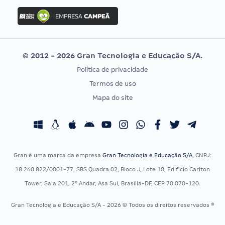
Concurso Ibama
Idecan
Concurso MPU
Selecon
Editais publicados
Uniase
© 2012 - 2026 Gran Tecnologia e Educação S/A.
Vunesp
Política de privacidade
CONCURSOS POR PROFISSÃO
EXAME DE ORDEM
Termos de uso
Concursos Administrativos
OAB
Mapa do site
Concursos Educação
Prova OAB
Concursos Fiscais
Calendário OAB
Concursos Jurídicos
Questões OAB
Concursos Militares
Recursos OAB
Gran é uma marca da empresa
Gran Tecnologia e Educação S/A
, CNPJ:
Concursos Policiais
Exame de Ordem
18.260.822/0001-77, SBS Quadra 02, Bloco J, Lote 10, Edifício Carlton
Concursos Saúde
Tower, Sala 201, 2º Andar, Asa Sul, Brasília-DF, CEP 70.070-120.
Concursos Tribunais
Gran Tecnologia e Educação S/A - 2026 © Todos os direitos reservados ®
Residência Multiprofissional