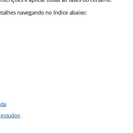
detalhes navegando no
índice
abaixo:
ada
 estudos