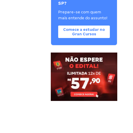
SP?
Prepare-se com quem
mais entende do assunto!
Comece a estudar no
Gran Cursos