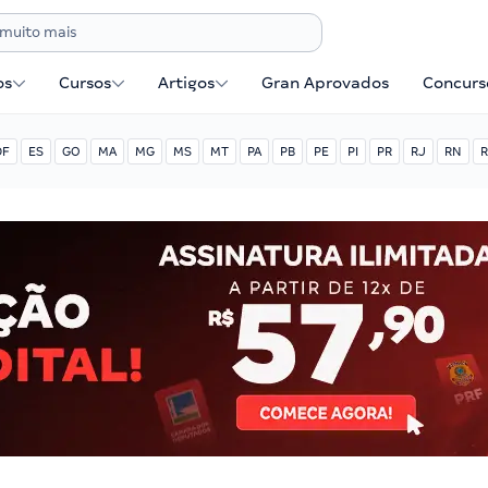
os
Cursos
Artigos
Gran Aprovados
Concurse
DF
ES
GO
MA
MG
MS
MT
PA
PB
PE
PI
PR
RJ
RN
R