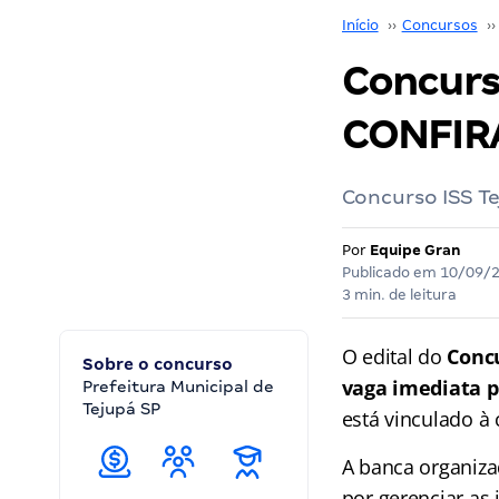
Início
››
Concursos
››
Concurso
CONFIR
Concurso ISS Te
Por
Equipe Gran
Publicado em
10/09/
3 min. de leitura
O edital do
Concu
Sobre o concurso
vaga imediata pa
Prefeitura Municipal de
Tejupá SP
está vinculado à 
A banca organiza
por gerenciar as 