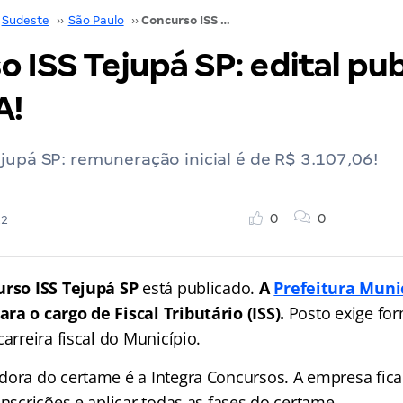
Sudeste
››
São Paulo
››
Concurso ISS Tejupá SP: edital publicado. CONFIRA!
 ISS Tejupá SP: edital pub
A!
jupá SP: remuneração inicial é de R$ 3.107,06!
0
0
22
rso ISS Tejupá SP
está publicado.
A
Prefeitura Muni
ra o cargo de Fiscal Tributário (ISS).
Posto exige fo
carreira fiscal do Município.
dora do certame é a Integra Concursos. A empresa fica
inscrições e aplicar todas as fases do certame.