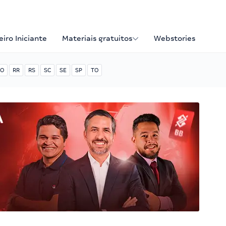
iro Iniciante
Materiais gratuitos
Webstories
O
RR
RS
SC
SE
SP
TO