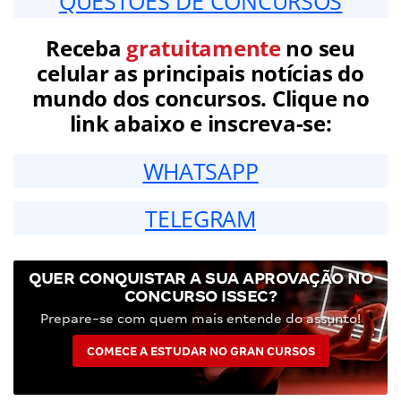
QUESTÕES DE CONCURSOS
Receba
gratuitamente
no seu
celular as principais notícias do
mundo dos concursos. Clique no
link abaixo e inscreva-se:
WHATSAPP
TELEGRAM
QUER CONQUISTAR A SUA APROVAÇÃO NO
CONCURSO ISSEC?
Prepare-se com quem mais entende do assunto!
COMECE A ESTUDAR NO GRAN CURSOS