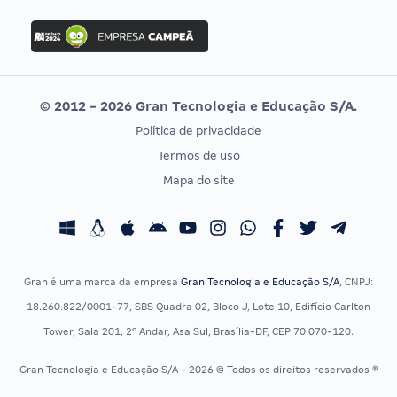
FGV
Concurso Ibama
Idecan
Concurso MPU
Selecon
Editais publicados
Uniase
© 2012 - 2026 Gran Tecnologia e Educação S/A.
Vunesp
Política de privacidade
CONCURSOS POR PROFISSÃO
EXAME DE ORDEM
Termos de uso
Concursos Administrativos
OAB
Mapa do site
Concursos Educação
Prova OAB
Concursos Fiscais
Calendário OAB
Concursos Jurídicos
Questões OAB
Concursos Militares
Recursos OAB
Gran é uma marca da empresa
Gran Tecnologia e Educação S/A
, CNPJ:
Concursos Policiais
Exame de Ordem
18.260.822/0001-77, SBS Quadra 02, Bloco J, Lote 10, Edifício Carlton
Concursos Saúde
Tower, Sala 201, 2º Andar, Asa Sul, Brasília-DF, CEP 70.070-120.
Concursos Tribunais
Gran Tecnologia e Educação S/A - 2026 © Todos os direitos reservados ®
Residência Multiprofissional