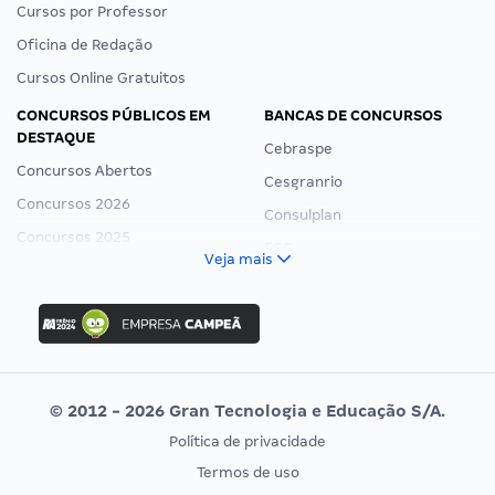
Cursos por Professor
Oficina de Redação
Cursos Online Gratuitos
CONCURSOS PÚBLICOS EM
BANCAS DE CONCURSOS
DESTAQUE
Cebraspe
Concursos Abertos
Cesgranrio
Concursos 2026
Consulplan
Concursos 2025
FCC
Veja mais
Concurso Nacional Unificado
FGV
Concurso Ibama
Idecan
Concurso MPU
Selecon
Editais publicados
Uniase
© 2012 - 2026 Gran Tecnologia e Educação S/A.
Vunesp
Política de privacidade
CONCURSOS POR PROFISSÃO
EXAME DE ORDEM
Termos de uso
Concursos Administrativos
OAB