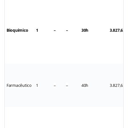
Bioquímico
1
–
–
30h
3.827,62
Farmacêutico
1
–
–
40h
3.827,62