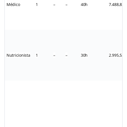
Médico
1
–
–
40h
7.488,83
Nutricionista
1
–
–
30h
2.995,53