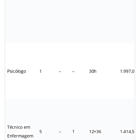
Psicólogo
1
–
–
30h
1.997,02
Técnico em
5
–
1
12×36
1.414,56
Enfermagem