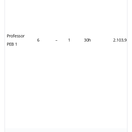
Professor
6
–
1
30h
2.103,90
PEB 1