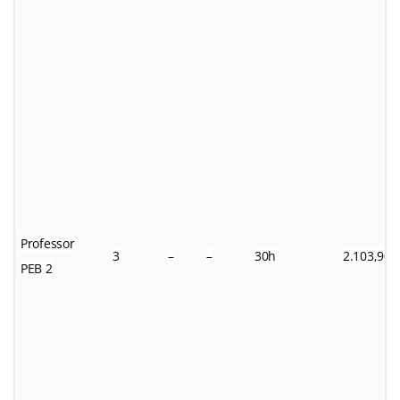
Professor
3
–
–
30h
2.103,90
PEB 2