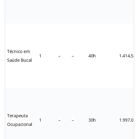
Técnico em
1
–
–
40h
1.414,56
Saúde Bucal
Terapeuta
1
–
–
30h
1.997,02
Ocupacional