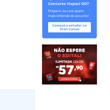
Concurso Itapaci GO?
Prepare-se com quem
mais entende do assunto!
Comece a estudar no
Gran Cursos