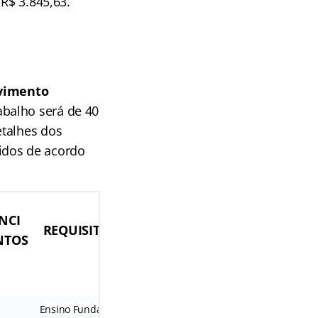
 R$ 3.845,63.
ovimento
abalho será de 40
etalhes dos
idos de acordo
NCI
TAXA DE
REQUISITOS/ESCOLARIDADE
NTOS
INSCRIÇÃO
Ensino Fundamental Incompleto