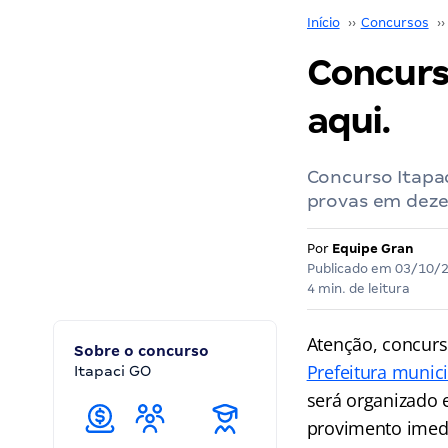
Início
››
Concursos
››
Concurso
aqui.
Concurso Itapac
provas em dez
Por
Equipe Gran
Publicado em
03/10/
4 min. de leitura
Atenção, concurse
Sobre o concurso
Prefeitura munic
Itapaci GO
será organizado 
provimento imedi