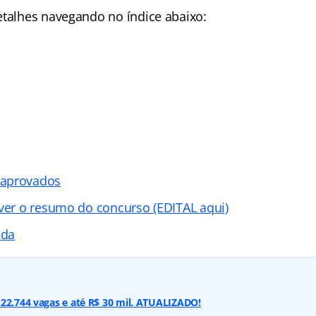
detalhes navegando no
índice abaixo:
 aprovados
 ver o resumo do concurso (EDITAL aqui)
ada
22.744 vagas e até R$ 30 mil. ATUALIZADO!