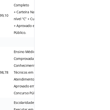
Completo
+ Carteira Nacional de Habilitação
99,10
R$ 90,00
nível “C” + Curso
+ Aprovado em Concurso
Público.
Ensino Médio Completo e Experiência
Comprovada Através de Cursos +
Conhecimento Específico em
98,78
Técnicos em Higiene Dental e ou
R$ 90,00
Atendimento Ambulatorial +
Aprovado em
Concurso Público.
Escolaridade em Nível Médio +
Executar em Conjunto com o