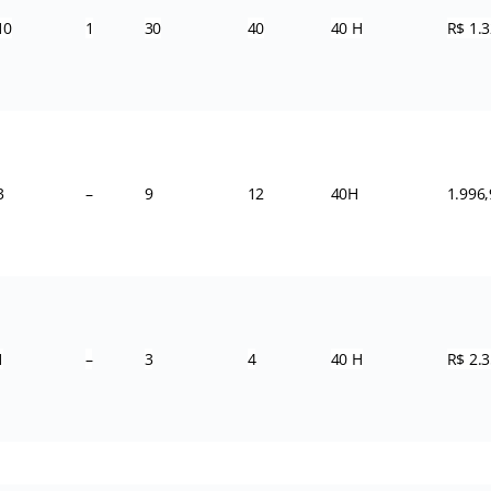
10
1
30
40
40 H
R$ 1.3
3
–
9
12
40H
1.996,
1
–
3
4
40 H
R$ 2.3