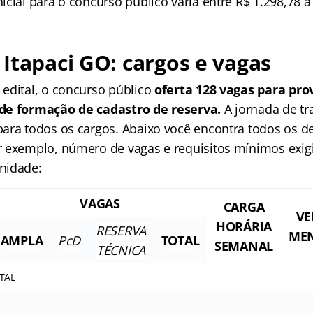
cial para o concurso público varia entre R$ 1.298,78 a
Itapaci GO: cargos e vagas
edital, o concurso público
oferta 128 vagas para pr
de formação de cadastro de reserva.
A jornada de tr
ara todos os cargos. Abaixo você encontra todos os d
 exemplo, número de vagas e requisitos mínimos exig
nidade:
VAGAS
CARGA
VE
HORÁRIA
RESERVA
ME
AMPLA
PcD
TOTAL
SEMANAL
TÉCNICA
TAL