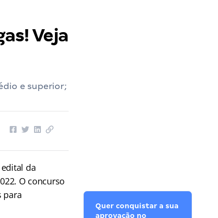
gas! Veja
dio e superior;
edital da
 2022. O concurso
s para
Quer conquistar a sua
aprovação no