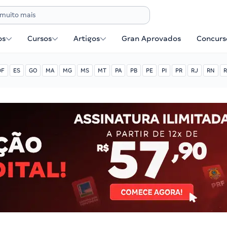
os
Cursos
Artigos
Gran Aprovados
Concurse
DF
ES
GO
MA
MG
MS
MT
PA
PB
PE
PI
PR
RJ
RN
R