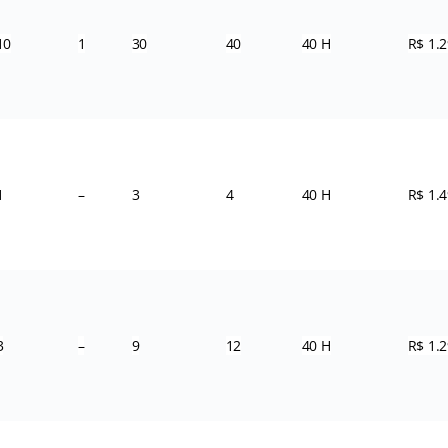
10
1
30
40
40 H
R$ 1.2
1
–
3
4
40 H
R$ 1.4
3
–
9
12
40 H
R$ 1.2