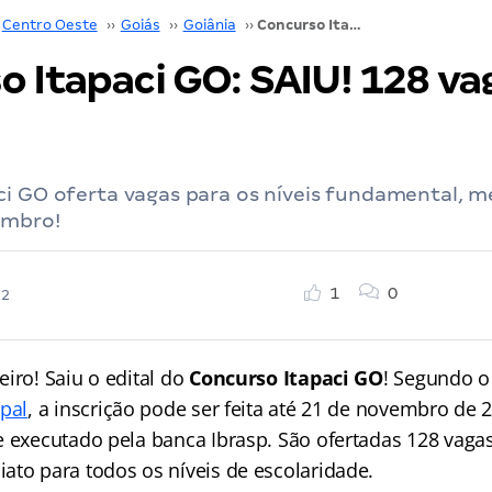
Centro Oeste
››
Goiás
››
Goiânia
››
Concurso Itapaci GO: SAIU! 128 vagas! Veja aqui.
 Itapaci GO: SAIU! 128 va
i GO oferta vagas para os níveis fundamental, mé
embro!
1
0
22
iro! Saiu o edital do
Concurso Itapaci GO
! Segundo o 
ipal
, a inscrição pode ser feita até 21 de novembro de
e executado pela banca Ibrasp. São ofertadas 128 vaga
ato para todos os níveis de escolaridade.