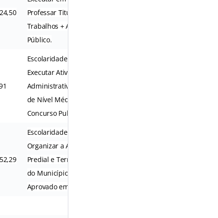
24,50
Professar Titular as Propostas e
R$ 90,00
Trabalhos + Aprovado em Concurso
Público.
Escolaridade em Nível Médio +
Executar Atividades de Apoio
91
Administrativo, Técnico e Operacional
R$ 90,00
de Nível Médio + Aprovado em
Concurso Publico
Escolaridade em Nível Médio +
Organizar a Arrecadação do Imposto
52,29
Predial e Territorial Urbano Por Parte
R$ 90,00
do Município +
Aprovado em Concurso Publico