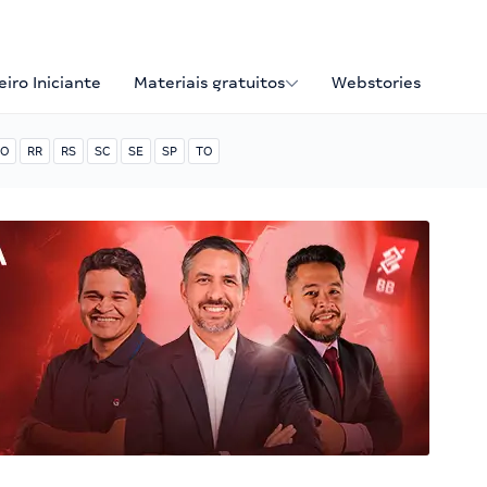
iro Iniciante
Materiais gratuitos
Webstories
O
RR
RS
SC
SE
SP
TO