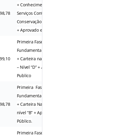
+ Conhecimentos Específicos em
98,78
Serviços Contínuos, Jardinagem,
R$ 90,00
Conservação e Manutenção
+ Aprovado em Concurso Publico
Primeira Fase do Ensino
Fundamental Completo
99,10
+ Carteira nacional de habilitação
R$ 90,00
– Nível “D” + Aprovado em Concurso
Publico
Primeira Fase do Ensino
Fundamental Completo
98,78
+ Carteira Nacional de Habilitação
R$ 90,00
nível “B” + Aprovado em Concurso
Público.
Primeira Fase do Ensino Fundamental