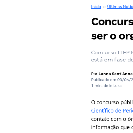
Início
››
Últimas Notíc
Concurs
ser o or
Concurso ITEP 
está em fase d
Por
Lanna Sant'Anna
Publicado em
03/06/
1 min. de leitura
O concurso públi
Científico de Per
contato com o ór
informação que o