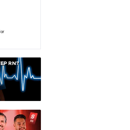
dor
EP RN?