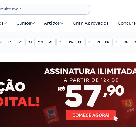
os
Cursos
Artigos
Gran Aprovados
Concurse
DF
ES
GO
MA
MG
MS
MT
PA
PB
PE
PI
PR
RJ
RN
R