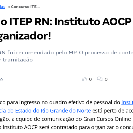
ias
››
Concurso ITEP RN: Instituto AOCP pode ser o organizador!
o ITEP RN: Instituto AOCP
ganizador!
RN foi recomendado pelo MP. O processo de cont
e tramitação
0
0
20
co para ingresso no quadro efetivo de pessoal do
Inst
ícia do Estado do Rio Grande do Norte
está perto de ac
gão, a equipe de comunicação do Gran Cursos Online 
 Instituto AOCP será contratado para organizar o conc