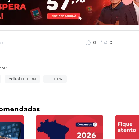
0
0
20
bre:
edital ITEP RN
ITEP RN
ecomendadas