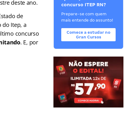
stre deste ano.
concurso ITEP RN?
Prepare-se com quem
Estado de
mais entende do assunto!
do Itep, a
último concurso
Comece a estudar no
Gran Cursos
amitando
. E, por