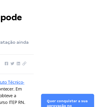
 pode
ratação ainda
ituto Técnico-
ontecer. Em
obteve a
Quer conquistar a sua
urso ITEP RN.
aprovação no