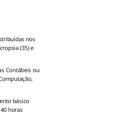
stribuídas nos
cropsia (35) e
ias Contábeis ou
a Computação,
mento básico
 40 horas