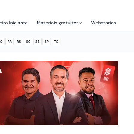
iro Iniciante
Materiais gratuitos
Webstories
O
RR
RS
SC
SE
SP
TO