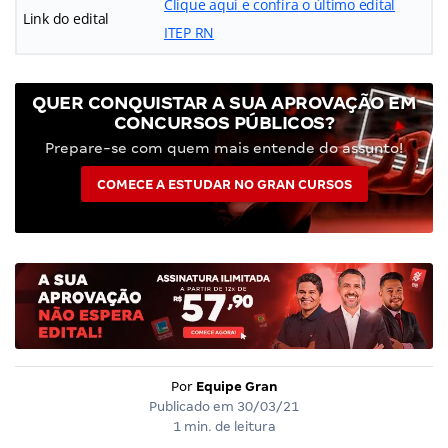
Clique aqui e confira o último edital
Link do edital
ITEP RN
QUER CONQUISTAR A SUA APROVAÇÃO EM
CONCURSOS PÚBLICOS?
Prepare-se com quem mais entende do assunto!
COMECE A ESTUDAR NO GRAN CURSOS
Por
Equipe Gran
Publicado em
30/03/21
1 min. de leitura