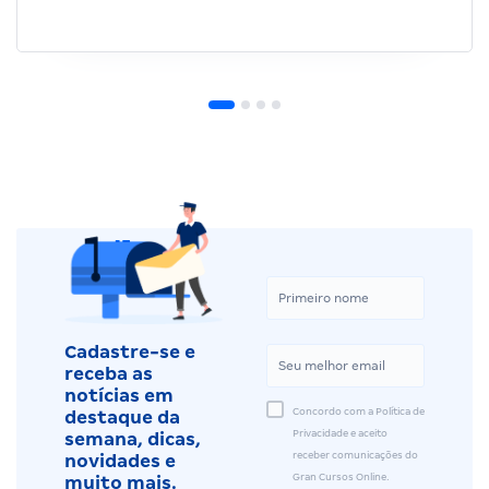
Cadastre-se e
receba as
notícias em
Concordo com a Política de
destaque da
Privacidade e aceito
semana, dicas,
receber comunicações do
novidades e
Gran Cursos Online.
muito mais.