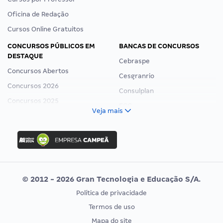
Oficina de Redação
Cursos Online Gratuitos
CONCURSOS PÚBLICOS EM
BANCAS DE CONCURSOS
DESTAQUE
Cebraspe
Concursos Abertos
Cesgranrio
Concursos 2026
Consulplan
Concursos 2025
FCC
Veja mais
Concurso Nacional Unificado
FGV
Concurso Ibama
Idecan
Concurso MPU
Selecon
Editais publicados
Uniase
© 2012 - 2026 Gran Tecnologia e Educação S/A.
Vunesp
Política de privacidade
CONCURSOS POR PROFISSÃO
EXAME DE ORDEM
Termos de uso
Concursos Administrativos
OAB
Mapa do site