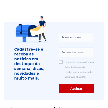
Cadastre-se e
receba as
notícias em
Concordo com a Política de
destaque da
Privacidade e aceito
semana, dicas,
receber comunicações do
novidades e
Gran Cursos Online.
muito mais.