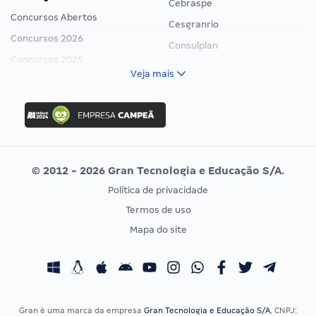
Cebraspe
Concursos Abertos
Cesgranrio
Concursos 2026
Consulplan
Concursos 2025
FCC
Veja mais
Concurso Nacional Unificado
FGV
Concurso Ibama
Idecan
Concurso MPU
Selecon
Editais publicados
Uniase
© 2012 - 2026 Gran Tecnologia e Educação S/A.
Vunesp
Política de privacidade
CONCURSOS POR PROFISSÃO
EXAME DE ORDEM
Termos de uso
Concursos Administrativos
OAB
Mapa do site
Concursos Educação
Prova OAB
Concursos Fiscais
Calendário OAB
Concursos Jurídicos
Questões OAB
Concursos Militares
Recursos OAB
Gran é uma marca da empresa
Gran Tecnologia e Educação S/A
, CNPJ: