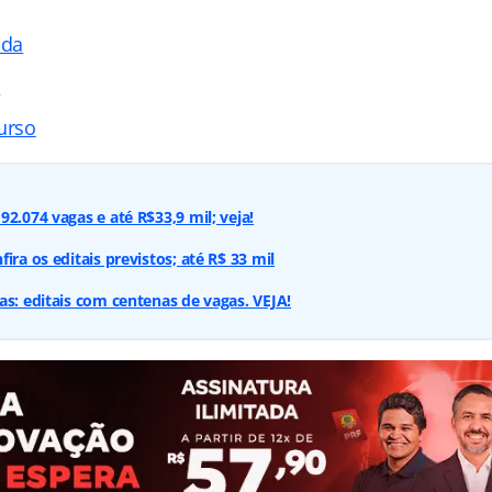
ada
s
urso
2.074 vagas e até R$33,9 mil; veja!
ira os editais previstos; até R$ 33 mil
as: editais com centenas de vagas. VEJA!