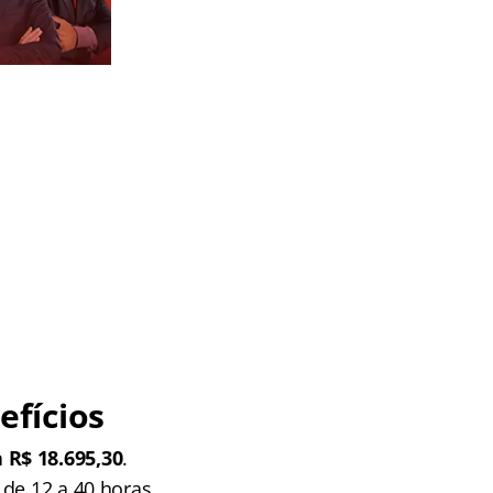
fícios
 R$ 18.695,30
.
 de 12 a 40 horas