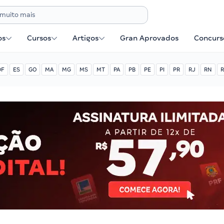
os
Cursos
Artigos
Gran Aprovados
Concurse
DF
ES
GO
MA
MG
MS
MT
PA
PB
PE
PI
PR
RJ
RN
R