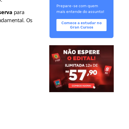
Prepare-se com quem
serva
para
mais entende do assunto!
undamental. Os
Comece a estudar no
Gran Cursos