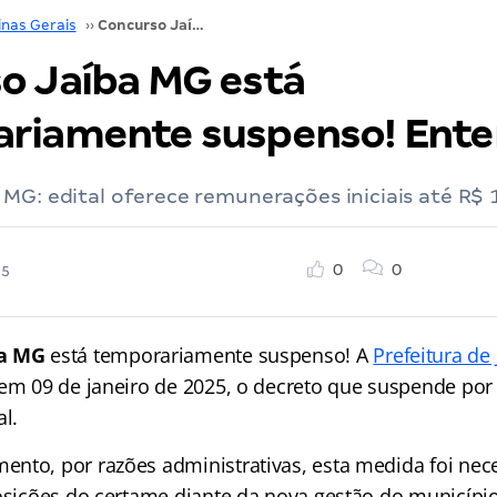
inas Gerais
››
Concurso Jaíba MG está temporariamente suspenso! Entenda
o Jaíba MG está
riamente suspenso! Ent
MG: edital oferece remunerações iniciais até R$ 
0
0
25
ba MG
está temporariamente suspenso! A
Prefeitura de 
 em 09 de janeiro de 2025, o decreto que suspende por
al.
nto, por razões administrativas, esta medida foi nec
posições do certame diante da nova gestão do município