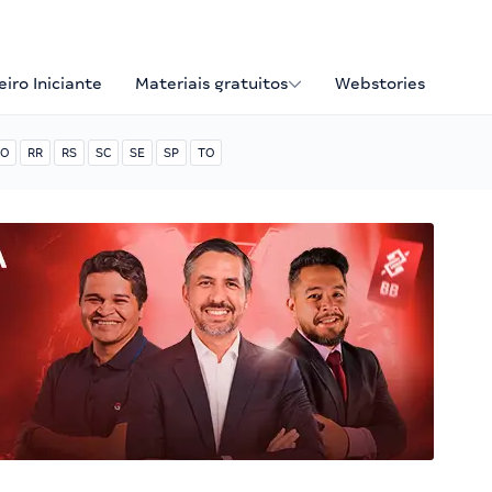
iro Iniciante
Materiais gratuitos
Webstories
O
RR
RS
SC
SE
SP
TO