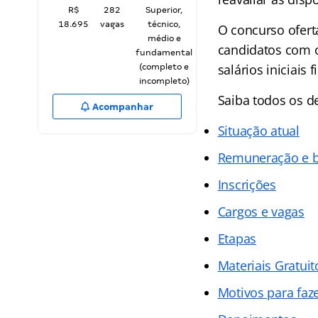
R$
282
Superior,
18.695
vagas
técnico,
O concurso oferta
médio e
candidatos com o
fundamental
salários iniciais
(completo e
incompleto)
Saiba todos os d
Acompanhar
Situação atual
Remuneração e b
Inscrições
Cargos e vagas
Etapas
Materiais Gratuit
Motivos para faz