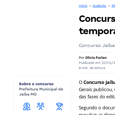
Início
››
Sudeste
››
M
Concurs
tempora
Concurso Jaíba 
Por
Olivia Furlan
Publicado em
10/01/
8 min. de leitura
O
Concurso Jaí
Sobre o concurso
Gerais publicou,
Prefeitura Municipal de
Jaíba MG
das fases do edit
Segundo o docume
reavaliar as dis