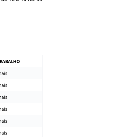
TRABALHO
nais
nais
nais
nais
nais
nais