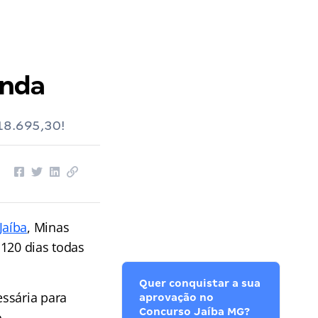
enda
18.695,30!
Jaíba
, Minas
 120 dias todas
Quer conquistar a sua
essária para
aprovação no
Concurso Jaíba MG?
.