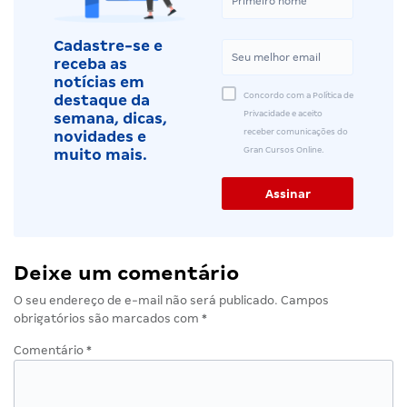
Cadastre-se e
receba as
notícias em
Concordo com a Política de
destaque da
Privacidade e aceito
semana, dicas,
receber comunicações do
novidades e
Gran Cursos Online.
muito mais.
Deixe um comentário
O seu endereço de e-mail não será publicado.
Campos
obrigatórios são marcados com
*
Comentário
*