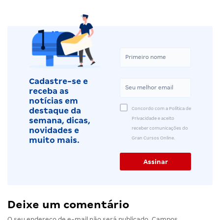
Cadastre-se e
receba as
notícias em
Concordo com a Política de
destaque da
Privacidade e aceito
semana, dicas,
receber comunicações do
novidades e
Gran Cursos Online.
muito mais.
Deixe um comentário
O seu endereço de e-mail não será publicado.
Campos