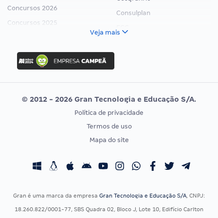
Concursos 2026
Consulplan
Concursos 2025
FCC
Veja mais
Concurso Nacional Unificado
FGV
Concurso Ibama
Idecan
Concurso MPU
Selecon
Editais publicados
Uniase
© 2012 - 2026 Gran Tecnologia e Educação S/A.
Vunesp
Política de privacidade
CONCURSOS POR PROFISSÃO
EXAME DE ORDEM
Termos de uso
Concursos Administrativos
OAB
Mapa do site
Concursos Educação
Prova OAB
Concursos Fiscais
Calendário OAB
Concursos Jurídicos
Questões OAB
Concursos Militares
Recursos OAB
Gran é uma marca da empresa
Gran Tecnologia e Educação S/A
, CNPJ:
Concursos Policiais
Exame de Ordem
18.260.822/0001-77, SBS Quadra 02, Bloco J, Lote 10, Edifício Carlton