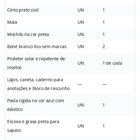
Cinto preto civil
UN
1
Mala
UN
1
Mochila na cor preta
UN
1
Boné branco liso sem marcas
UN
2
Protetor solar e repelente de
UN
1 de cada
insetos
Lápis, caneta, caderno para
—
—
anotações e bloco de rascunho
Pasta rígida na cor azul com
UN
1
elástico
Escova e graxa preta para
UN
1
sapato