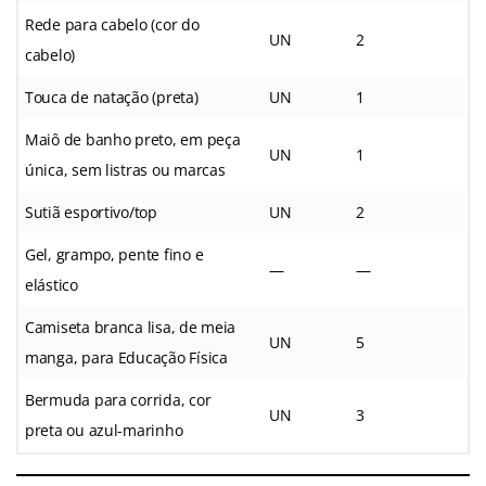
Rede para cabelo (cor do
UN
2
cabelo)
Touca de natação (preta)
UN
1
Maiô de banho preto, em peça
UN
1
única, sem listras ou marcas
Sutiã esportivo/top
UN
2
Gel, grampo, pente fino e
—
—
elástico
Camiseta branca lisa, de meia
UN
5
manga, para Educação Física
Bermuda para corrida, cor
UN
3
preta ou azul-marinho