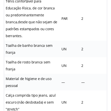
Tênis confortável para
Educação Física, de cor branca
ou predominantemente
PAR
2
branca,desde que não sejam de
padrões estampados ou cores
berrantes.
Toalha de banho branca sem
UN
2
franja
Toalha de rosto branca sem
UN
2
franja
Material de higiene e de uso
—
—
pessoal
Calça comprida tipo jeans, azul
escuro (não desbotada) e sem
UN
2
“stretch”