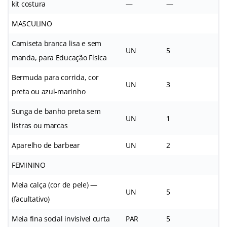
kit costura
—
—
MASCULINO
Camiseta branca lisa e sem
UN
5
manda, para Educação Física
Bermuda para corrida, cor
UN
3
preta ou azul-marinho
Sunga de banho preta sem
UN
1
listras ou marcas
Aparelho de barbear
UN
2
FEMININO
Meia calça (cor de pele) —
UN
5
(facultativo)
Meia fina social invisível curta
PAR
5