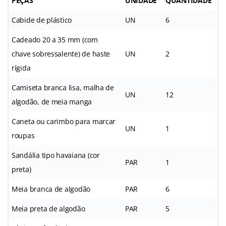
PEÇAS
UNIDADE
QUANTIDADE
Cabide de plástico
UN
6
Cadeado 20 a 35 mm (com
chave sobressalente) de haste
UN
2
rígida
Camiseta branca lisa, malha de
UN
12
algodão, de meia manga
Caneta ou carimbo para marcar
UN
1
roupas
Sandália tipo havaiana (cor
PAR
1
preta)
Meia branca de algodão
PAR
6
Meia preta de algodão
PAR
5