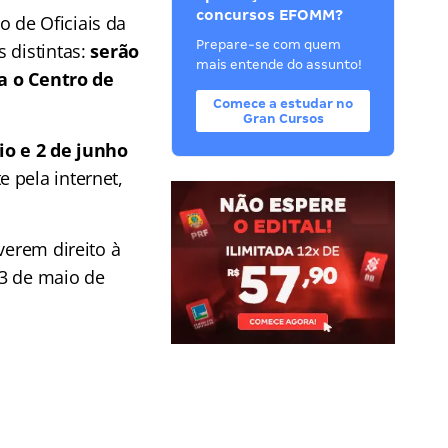
concursos EFOMM?
 de Oficiais da
Prepare-se com quem
 distintas:
serão
mais entende do assunto!
a o Centro de
Comece a estudar no
Gran Cursos
io e 2 de junho
 pela internet,
verem direito à
23 de maio de