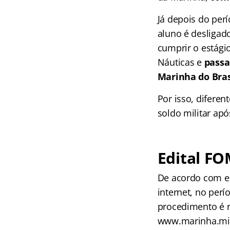
Já depois do per
aluno é desligado
cumprir o estági
Náuticas e
passa
Marinha do Bras
Por isso, difere
soldo militar ap
Edital FO
De acordo com ed
internet, no per
procedimento é r
www.marinha.mil.