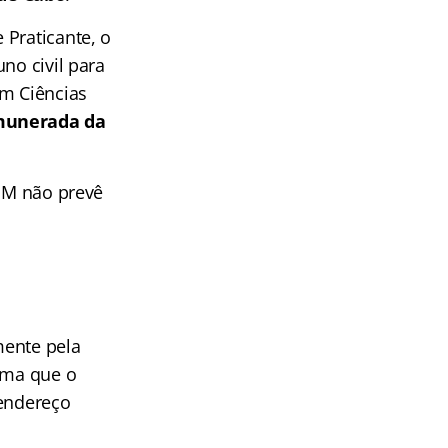
 Praticante, o
no civil para
em Ciências
emunerada da
OMM não prevê
mente pela
orma que o
 endereço