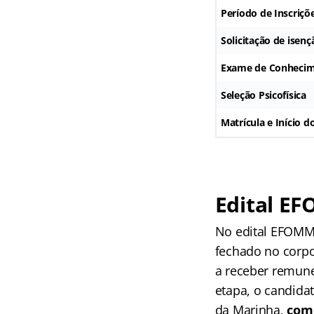
Período de Inscriçõ
Solicitação de isenç
Exame de Conhecim
Seleção Psicofísica
Matrícula e Início d
Edital E
No edital EFOMM
fechado no corpo
a receber remune
etapa, o candida
da Marinha,
com 