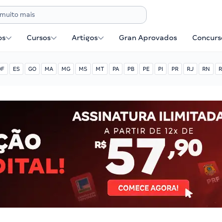
os
Cursos
Artigos
Gran Aprovados
Concurse
DF
ES
GO
MA
MG
MS
MT
PA
PB
PE
PI
PR
RJ
RN
R