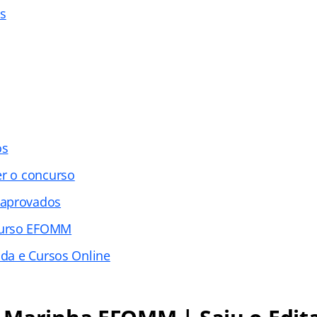
os
os
er o concurso
 aprovados
curso EFOMM
ada e Cursos Online