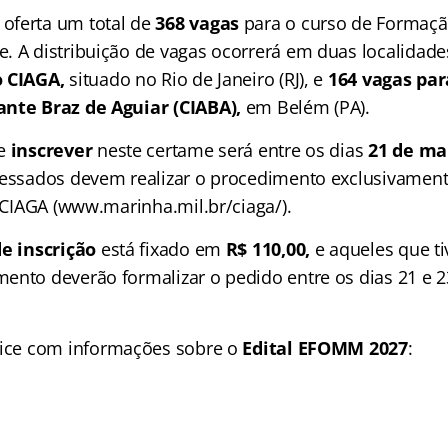
oferta um total de
368 vagas
para o curso de Formação
. A distribuição de vagas ocorrerá em duas localidades
o CIAGA,
situado no Rio de Janeiro (RJ), e
164 vagas par
ante Braz de Aguiar (CIABA),
em Belém (PA).
se
inscrever
neste certame será entre os dias
21 de ma
ressados devem realizar o procedimento exclusivamente
o CIAGA (www.marinha.mil.br/ciaga/).
de inscrição
está fixado em
R$ 110,00,
e aqueles que ti
ento deverão formalizar o pedido entre os dias 21 e 
ice
com informações sobre o
Edital EFOMM 2027
: