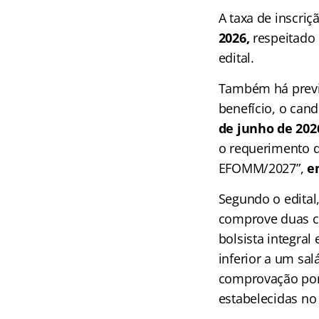
A taxa de inscriç
2026,
respeitado 
edital.
Também há prev
benefício, o cand
de junho de 202
o requerimento d
EFOMM/2027”,
e
Segundo o edita
comprove duas c
bolsista integra
inferior a um sa
comprovação por
estabelecidas no