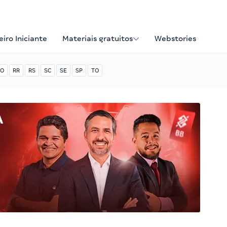
iro Iniciante
Materiais gratuitos
Webstories
O
RR
RS
SC
SE
SP
TO