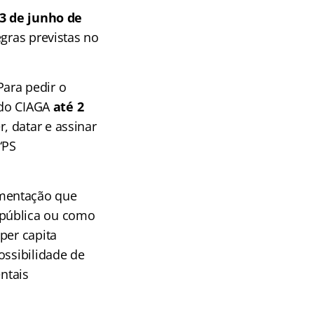
 3 de junho de
gras previstas no
 Para pedir o
e do CIAGA
até 2
, datar e assinar
“PS
umentação que
 pública ou como
per capita
ossibilidade de
ntais