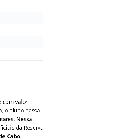
e com valor
a, o aluno passa
tares. Nessa
iciais da Reserva
de Cabo
.