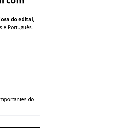
al com
osa do edital,
s e Português.
 importantes do