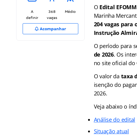
O
Edital EFOMM
A
368
Médio
Marinha Mercante
definir
vagas
204 vagas para 
Acompanhar
Instrução Almir
O período para 
de 2026
. Os inte
no site oficial d
O valor da
taxa 
isenção do pagam
2026.
Veja abaixo o
índ
Análise do edital
Situação atual