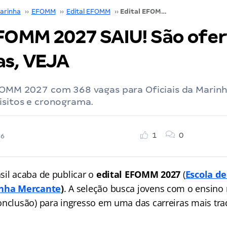
arinha
››
EFOMM
››
Edital EFOMM
››
Edital EFOMM 2027 SAIU! São ofertadas 368 vagas, VEJA
EFOMM 2027 SAIU! São ofe
as, VEJA
EFOMM 2027 com 368 vagas para Oficiais da Marin
isitos e cronograma.
1
0
26
sil acaba de publicar o
edital EFOMM 2027
(
Escola d
inha Mercante
)
. A seleção
busca jovens com o ensino
onclusão) para ingresso em uma das carreiras mais tra