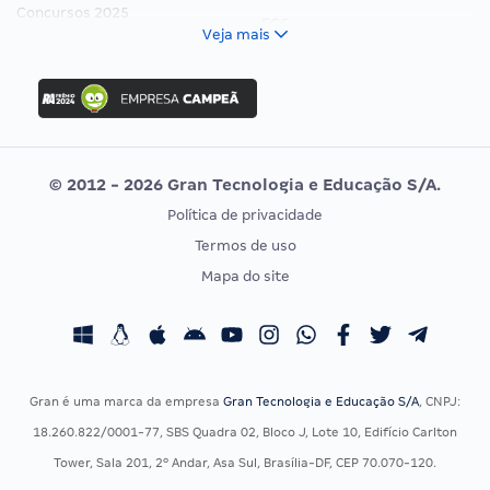
Concursos 2025
FCC
Veja mais
Concurso Nacional Unificado
FGV
Concurso Ibama
Idecan
Concurso MPU
Selecon
Editais publicados
Uniase
© 2012 - 2026 Gran Tecnologia e Educação S/A.
Vunesp
Política de privacidade
CONCURSOS POR PROFISSÃO
EXAME DE ORDEM
Termos de uso
Concursos Administrativos
OAB
Mapa do site
Concursos Educação
Prova OAB
Concursos Fiscais
Calendário OAB
Concursos Jurídicos
Questões OAB
Concursos Militares
Recursos OAB
Gran é uma marca da empresa
Gran Tecnologia e Educação S/A
, CNPJ:
Concursos Policiais
Exame de Ordem
18.260.822/0001-77, SBS Quadra 02, Bloco J, Lote 10, Edifício Carlton
Concursos Saúde
Tower, Sala 201, 2º Andar, Asa Sul, Brasília-DF, CEP 70.070-120.
Concursos Tribunais