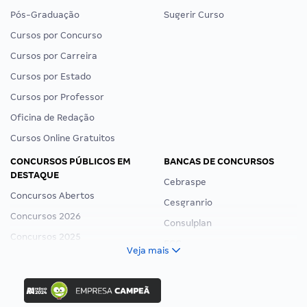
Pós-Graduação
Sugerir Curso
Cursos por Concurso
Cursos por Carreira
Cursos por Estado
Cursos por Professor
Oficina de Redação
Cursos Online Gratuitos
CONCURSOS PÚBLICOS EM
BANCAS DE CONCURSOS
DESTAQUE
Cebraspe
Concursos Abertos
Cesgranrio
Concursos 2026
Consulplan
Concursos 2025
FCC
Veja mais
Concurso Nacional Unificado
FGV
Concurso Ibama
Idecan
Concurso MPU
Selecon