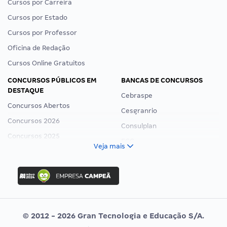
Cursos por Carreira
Cursos por Estado
Cursos por Professor
Oficina de Redação
Cursos Online Gratuitos
CONCURSOS PÚBLICOS EM
BANCAS DE CONCURSOS
DESTAQUE
Cebraspe
Concursos Abertos
Cesgranrio
Concursos 2026
Consulplan
Concursos 2025
FCC
Veja mais
Concurso Nacional Unificado
FGV
Concurso Ibama
Idecan
Concurso MPU
Selecon
Editais publicados
Uniase
© 2012 - 2026 Gran Tecnologia e Educação S/A.
Vunesp