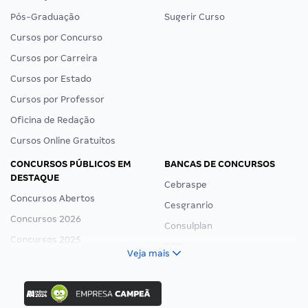
Pós-Graduação
Sugerir Curso
Cursos por Concurso
Cursos por Carreira
Cursos por Estado
Cursos por Professor
Oficina de Redação
Cursos Online Gratuitos
CONCURSOS PÚBLICOS EM
BANCAS DE CONCURSOS
DESTAQUE
Cebraspe
Concursos Abertos
Cesgranrio
Concursos 2026
Consulplan
Concursos 2025
FCC
Veja mais
Concurso Nacional Unificado
FGV
Concurso Ibama
Idecan
Concurso MPU